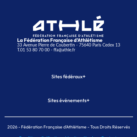
La Fédération Française d'Athlétisme
33 Avenue Pierre de Coubertin - 75640 Paris Cedex 13
T.01 53 80 70 00
- ffa@athle.fr
+
Sites fédéraux
SI-FFA
CALORG
+
Sites événements
Plateforme Formation
Meeting de Paris
Meeting de Paris indoor
MAIF Ekiden de Paris
2026
- Fédération Française d'Athlétisme - Tous Droits Réservés