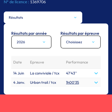
N° de licence :
1369706
Résultats
Résultats par année
Résultats par épreuve
2026
Choisissez
Date
Epreuve
Performance
14 Juin
La conviviale / tcx
47'43''
4 Janv.
Urban trail / tcx
1h00'35