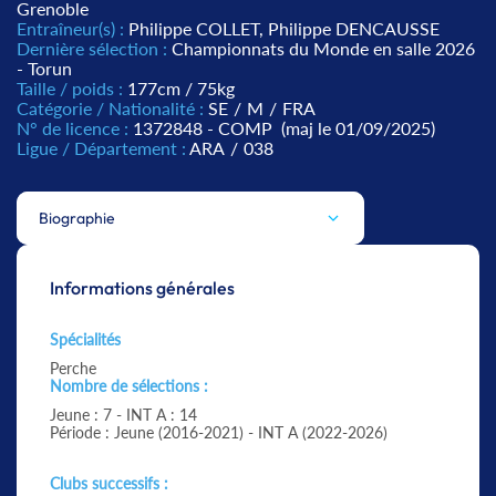
Grenoble
Entraîneur(s) :
Philippe COLLET, Philippe DENCAUSSE
Dernière sélection :
Championnats du Monde en salle 2026
- Torun
Taille / poids :
177cm / 75kg
Catégorie / Nationalité :
SE
/
M
/
FRA
N° de licence :
1372848 - COMP
(maj le 01/09/2025)
Ligue / Département :
ARA
/
038
Biographie
Informations générales
Spécialités
Perche
Nombre de sélections :
Jeune : 7 - INT A : 14
Période : Jeune (2016-2021) - INT A (2022-2026)
Clubs successifs :