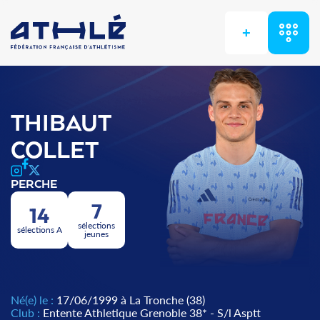
+
THIBAUT
COLLET
PERCHE
7
14
sélections
sélections A
jeunes
Né(e) le :
17/06/1999 à La Tronche (38)
Club :
Entente Athletique Grenoble 38* - S/l Asptt