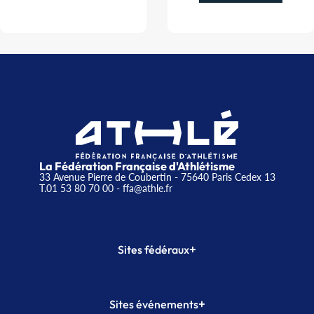
La Fédération Française d'Athlétisme
33 Avenue Pierre de Coubertin - 75640 Paris Cedex 13
T.01 53 80 70 00
- ffa@athle.fr
+
Sites fédéraux
SI-FFA
CALORG
+
Sites événements
Plateforme Formation