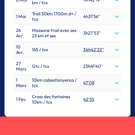
km / tcx
Trail 30km 1700m d+ /
1 Mai
4h31'56''
tcx
26
Massane trail avec ses
3h27'53''
Avr.
23 km et ses
10
165 / tcx
34h42'22''
Avr.
27
Gtc / tcx
23h41'40''
Mars
1
10km cabestanyenca /
47'08
Mars
tcx
Cross des fontaines
1 Fév.
42'55
10km / tcx