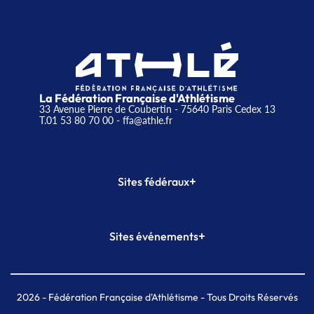
La Fédération Française d'Athlétisme
33 Avenue Pierre de Coubertin - 75640 Paris Cedex 13
T.01 53 80 70 00
- ffa@athle.fr
+
Sites fédéraux
SI-FFA
CALORG
+
Sites événements
Plateforme Formation
Meeting de Paris
Meeting de Paris indoor
MAIF Ekiden de Paris
2026
- Fédération Française d'Athlétisme - Tous Droits Réservés