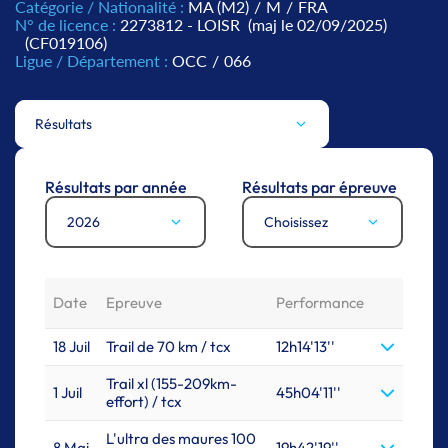
Catégorie / Nationalité :
MA (M2)
/
M
/
FRA
N° de licence :
2273812 - LOISR
(maj le 02/09/2025)
(CF019106)
Ligue / Département :
OCC
/
066
Résultats
Résultats par année
Résultats par épreuve
2026
Choisissez
Date
Epreuve
Performance
18 Juil
Trail de 70 km / tcx
12h14'13''
Trail xl (155-209km-
1 Juil
45h04'11''
effort) / tcx
L'ultra des maures 100
8 Mai
19h42'19''