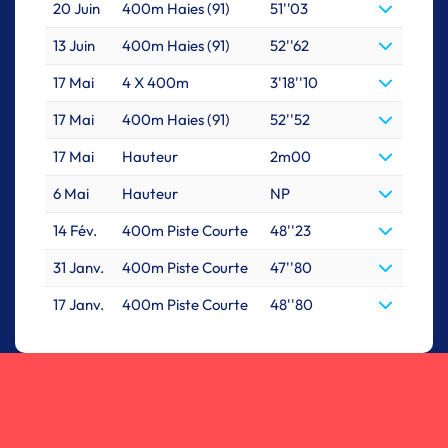
20 Juin
400m Haies (91)
51''03
13 Juin
400m Haies (91)
52''62
17 Mai
4 X 400m
3'18''10
17 Mai
400m Haies (91)
52''52
17 Mai
Hauteur
2m00
6 Mai
Hauteur
NP
14 Fév.
400m Piste Courte
48''23
31 Janv.
400m Piste Courte
47''80
17 Janv.
400m Piste Courte
48''80