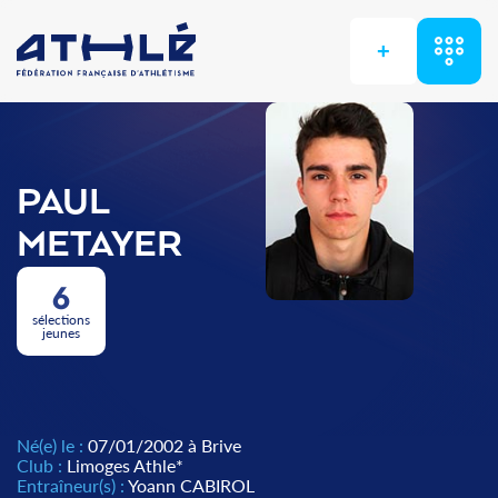
+
PAUL
METAYER
6
sélections
jeunes
Né(e) le :
07/01/2002 à Brive
Club :
Limoges Athle*
Entraîneur(s) :
Yoann CABIROL