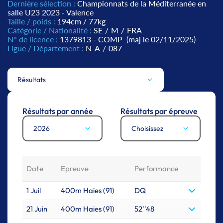
Dernière sélection :
Championnats de la Méditerranée en
salle U23 2023 - Valence
Taille / poids :
194cm / 77kg
Catégorie / Nationalité :
SE
/
M
/
FRA
N° de licence :
1379813 - COMP
(maj le 02/11/2025)
Ligue / Département :
N-A
/
087
Résultats
Résultats par année
Résultats par épreuve
2026
Choisissez
Date
Epreuve
Performance
1 Juil
400m Haies (91)
DQ
21 Juin
400m Haies (91)
52''48