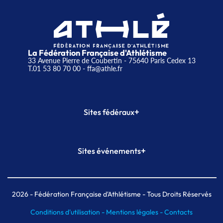
La Fédération Française d'Athlétisme
33 Avenue Pierre de Coubertin - 75640 Paris Cedex 13
T.01 53 80 70 00
- ffa@athle.fr
+
Sites fédéraux
SI-FFA
CALORG
+
Sites événements
Plateforme Formation
Meeting de Paris
Meeting de Paris indoor
MAIF Ekiden de Paris
2026
- Fédération Française d'Athlétisme - Tous Droits Réservés
Conditions d'utilisation -
Mentions légales -
Contacts