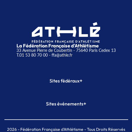
La Fédération Française d'Athlétisme
33 Avenue Pierre de Coubertin - 75640 Paris Cedex 13
T.01 53 80 70 00
- ffa@athle.fr
+
Sites fédéraux
SI-FFA
CALORG
+
Sites événements
Plateforme Formation
Meeting de Paris
Meeting de Paris indoor
MAIF Ekiden de Paris
2026
- Fédération Française d'Athlétisme - Tous Droits Réservés