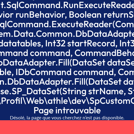
ent.SqlCommand.RunExecuteRea
or runBehavior, Boolean returnS
.SqlCommand.ExecuteReader(Com
stem.Data.Common.DbDataAdapter.
datatables, Int32 startRecord, In
ommand command, CommandBehav
taAdapter.Fill(DataSet dataSet, 
Table, IDbCommand command, Co
DbDataAdapter.Fill(DataSet dataS
e.SP_DataSet(String strName, Str
:\Profil\Web\athle\dev\SpCustomC
Page introuvable
Désolé, la page que vous cherchez n’est pas disponible.