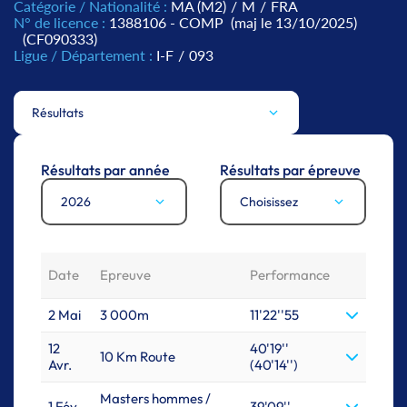
Catégorie / Nationalité :
MA (M2)
/
M
/
FRA
N° de licence :
1388106 - COMP
(maj le 13/10/2025)
(CF090333)
Ligue / Département :
I-F
/
093
Résultats
Résultats par année
Résultats par épreuve
2026
Choisissez
Date
Epreuve
Performance
2 Mai
3 000m
11'22''55
12
40'19''
10 Km Route
Avr.
(40'14'')
Masters hommes /
1 Fév.
39'09''