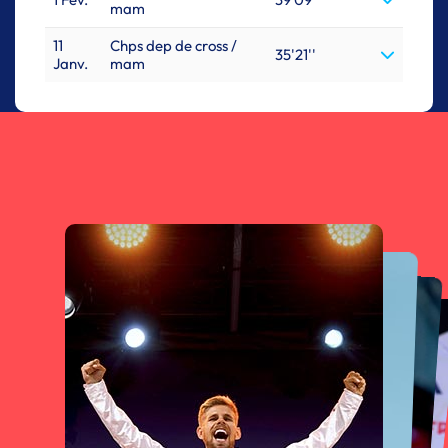
mam
11
Chps dep de cross /
35'21''
Janv.
mam