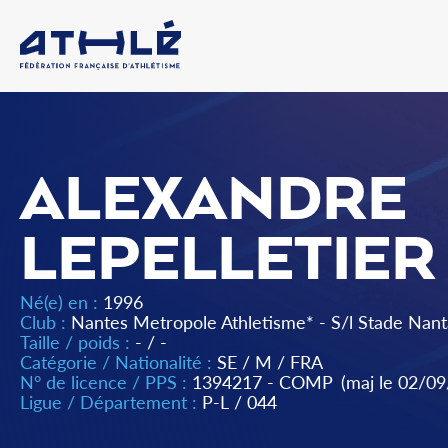
ALEXANDRE
LEPELLETIER
Né(e) en :
1996
Club :
Nantes Metropole Athletisme* - S/l Stade Nant
Taille / poids :
- / -
Catégorie / Nationalité :
SE
/
M
/
FRA
N° de licence / PPS :
1394217 - COMP
(maj le 02/0
Ligue / Département :
P-L
/
044