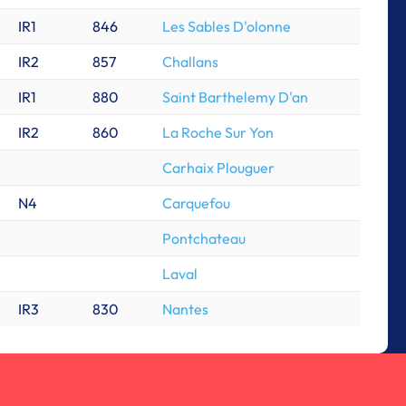
IR1
846
Les Sables D'olonne
IR2
857
Challans
IR1
880
Saint Barthelemy D'an
IR2
860
La Roche Sur Yon
Carhaix Plouguer
N4
Carquefou
Pontchateau
Laval
IR3
830
Nantes