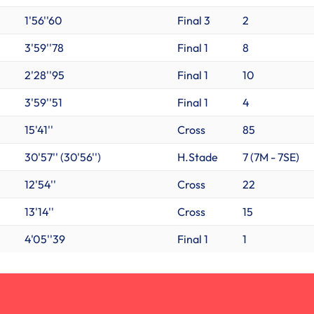
1'56''60
Final 3
2
3'59''78
Final 1
8
2'28''95
Final 1
10
3'59''51
Final 1
4
15'41''
Cross
85
30'57'' (30'56'')
H.Stade
7 (
7M
-
7SE
)
12'54''
Cross
22
13'14''
Cross
15
4'05''39
Final 1
1