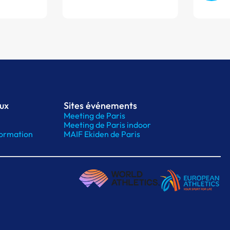
aux
Sites événements
Meeting de Paris
Meeting de Paris indoor
ormation
MAIF Ekiden de Paris