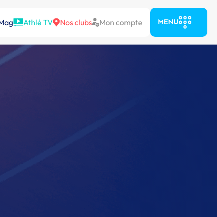
 Mag
Athlé TV
Nos clubs
Mon compte
MENU