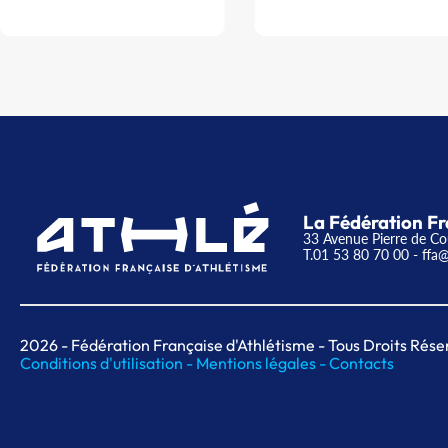
La Fédération Fr
33 Avenue Pierre de Co
T.01 53 80 70 00
- ffa@
2026
- Fédération Française d'Athlétisme - Tous Droits Rése
Conditions d'utilisation -
Mentions légales -
Contacts