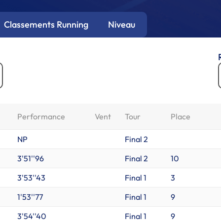
Classements Running
Niveau
Performance
Vent
Tour
Place
NP
Final 2
3'51''96
Final 2
10
3'53''43
Final 1
3
1'53''77
Final 1
9
3'54''40
Final 1
9