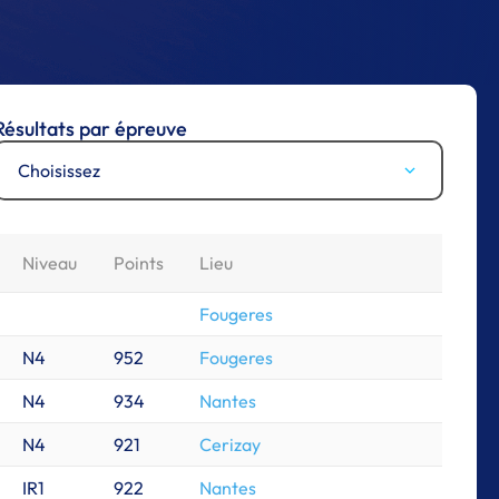
Résultats par épreuve
Choisissez
Niveau
Points
Lieu
Fougeres
N4
952
Fougeres
N4
934
Nantes
N4
921
Cerizay
IR1
922
Nantes