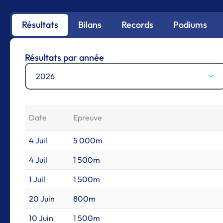
Résultats
Bilans
Records
Podiums
Résultats par année
2026
Date
Epreuve
4 Juil
5 000m
4 Juil
1 500m
1 Juil
1 500m
20 Juin
800m
10 Juin
1 500m