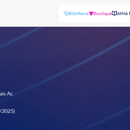
Billetterie
Boutique
Athlé
ais Ac
9/2025)