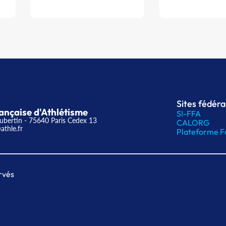
Sites fédér
ançaise d'Athlétisme
SI-FFA
ubertin - 75640 Paris Cedex 13
CALORG
athle.fr
Plateforme F
rvés