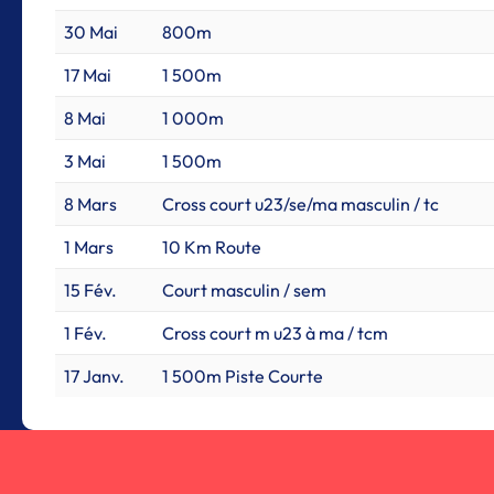
30 Mai
800m
17 Mai
1 500m
8 Mai
1 000m
3 Mai
1 500m
8 Mars
Cross court u23/se/ma masculin / tc
1 Mars
10 Km Route
15 Fév.
Court masculin / sem
1 Fév.
Cross court m u23 à ma / tcm
17 Janv.
1 500m Piste Courte