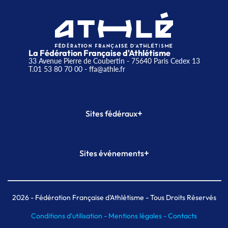
La Fédération Française d'Athlétisme
33 Avenue Pierre de Coubertin - 75640 Paris Cedex 13
T.01 53 80 70 00
- ffa@athle.fr
+
Sites fédéraux
SI-FFA
CALORG
+
Sites événements
Plateforme Formation
Meeting de Paris
Meeting de Paris indoor
MAIF Ekiden de Paris
2026
- Fédération Française d'Athlétisme - Tous Droits Réservés
Conditions d'utilisation -
Mentions légales -
Contacts