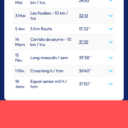
Mai
km / tcx
Les foulées - 10 km /
3 Mai
32'41
tcx
5 Avr.
5 Km Route
15'22''
14
Corrida de seurre - 10
31'35
Mars
km / tcx
15
Long masculin / sem
35'58''
Fév.
1 Fév.
Cross long h / tcm
36'40''
18
Espoir senior m0 h /
31'50''
Janv.
tcm