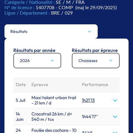
Catégorie / Nationalité :
SE
/
M
/
FRA
N° de licence :
1407708 - COMP
(maj le 29/09/2025)
Ligue / Département :
BRE
/
029
Résultats
Résultats par année
Résultats par épreuve
2026
Choisissez
Date
Epreuve
Performance
Maxi talant urban trail
5 Juil
1h21'13
- 21 km / d
14
Crocotrail 26 km / d+
1h44'17''
Juin
540 m / tcx
24
Foulée des cochons - 10
34'45