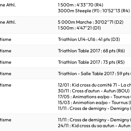
ne Athl.
1 500m : 4'33''70 (R4)
3000m Steeple (91) : 10'52''13 (R4)
ne Athl.
5 000m Marche : 30'02''71 (D2)
1 500m : 4'47''21 (D1)
tisme
Triathlon U14-U16 : 41 pts (D3)
tisme
Triathlon Table 2017 : 68 pts (R6)
tisme
Triathlon Table 2017 : 73 pts (R5)
tisme
Triathlon - Salle Table 2017 : 59 pts 
tisme
12/01 : Kid cross du comité 71 - La 
30/11 : Cross d'autun - Autun (BOU)
17/05 : Animations ea/po - Tournus
15/03 : Animation ea/po - Tournus 
11/11 : Cross de demigny - Demigny
tisme
11/11 : Cross de demigny - Demigny
24/11 : Kid cross du sa autun - Autu