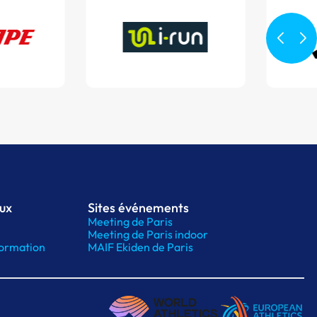
aux
Sites événements
Meeting de Paris
Meeting de Paris indoor
ormation
MAIF Ekiden de Paris