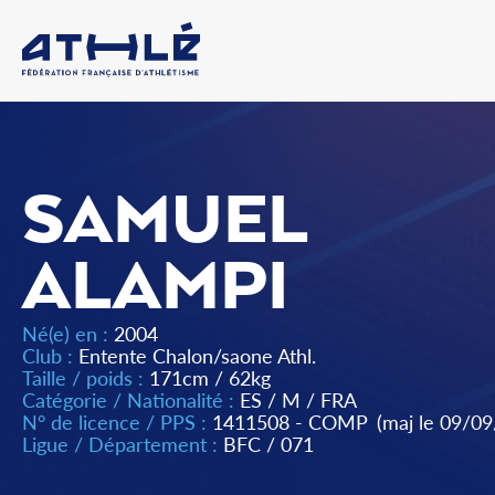
SAMUEL
ALAMPI
Né(e) en :
2004
Club :
Entente Chalon/saone Athl.
Taille / poids :
171cm / 62kg
Catégorie / Nationalité :
ES
/
M
/
FRA
N° de licence / PPS :
1411508 - COMP
(maj le 09/0
Ligue / Département :
BFC
/
071