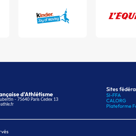
Sites fédér
ançaise d'Athlétisme
SI-FFA
ubertin - 75640 Paris Cedex 13
CALORG
athle.fr
Plateforme F
rvés