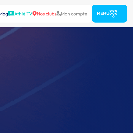
 Mag
Athlé TV
Nos clubs
Mon compte
MENU