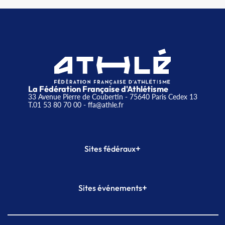
La Fédération Française d'Athlétisme
33 Avenue Pierre de Coubertin - 75640 Paris Cedex 13
T.01 53 80 70 00
- ffa@athle.fr
+
Sites fédéraux
SI-FFA
CALORG
+
Sites événements
Plateforme Formation
Meeting de Paris
Meeting de Paris indoor