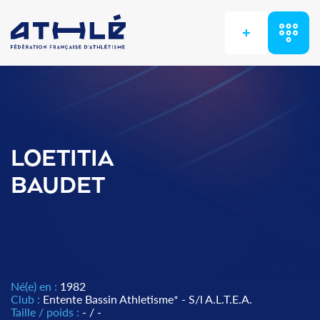
+
LOETITIA
BAUDET
Né(e) en :
1982
Club :
Entente Bassin Athletisme* - S/l A.L.T.E.A.
Taille / poids :
- / -