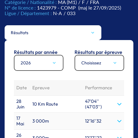
Catégorie / Nationalité :
MA (M1)
/
F
/
FRA
N° de licence :
1423979 - COMP
(maj le 27/09/2025)
Ligue / Département :
N-A
/
033
Résultats
Résultats par année
Résultats par épreuve
2026
Choisissez
Date
Epreuve
Performance
28
47'04''
10 Km Route
Juin
(47'03'')
17
3 000m
12'16''32
Mai
26
3 000m
12'17''22