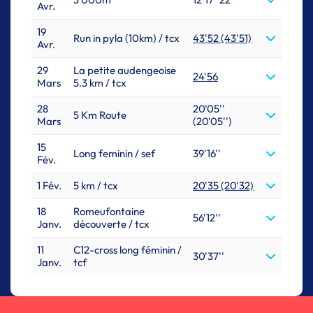
Avr.
19
Run in pyla (10km) / tcx
43'52 (43'51)
Avr.
29
La petite audengeoise
24'56
Mars
5.3 km / tcx
28
20'05''
5 Km Route
Mars
(20'05'')
15
Long feminin / sef
39'16''
Fév.
1 Fév.
5 km / tcx
20'35 (20'32)
18
Romeufontaine
56'12''
Janv.
découverte / tcx
11
C12-cross long féminin /
30'37''
Janv.
tcf