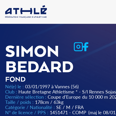
SIMON
BEDARD
FOND
Né(e) le :
03/01/1997 à Vannes (56)
Club :
Haute Bretagne Athletisme * - S/l Rennes Soja
Dernière sélection :
Coupe d'Europe du 10 000 m 202
Taille / poids :
178cm / 63kg
Catégorie / Nationalité :
SE
/
M
/
FRA
N° de licence / PPS :
1451471 - COMP
(maj le 08/0