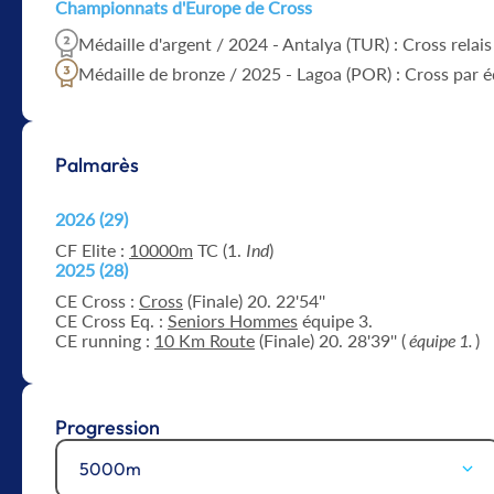
Championnats d'Europe de Cross
Médaille d'argent / 2024 - Antalya (TUR) : Cross relais
Médaille de bronze / 2025 - Lagoa (POR) : Cross par 
Palmarès
2026 (29)
CF Elite :
10000m
TC (1.
Ind
)
2025 (28)
CE Cross :
Cross
(Finale) 20. 22'54''
CE Cross Eq. :
Seniors Hommes
équipe 3.
CE running :
10 Km Route
(Finale) 20. 28'39'' (
équipe 1.
)
Progression
5000m