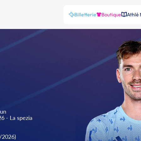
Billetterie
Boutique
Athlé
sun
6 - La spezia
1/2026)