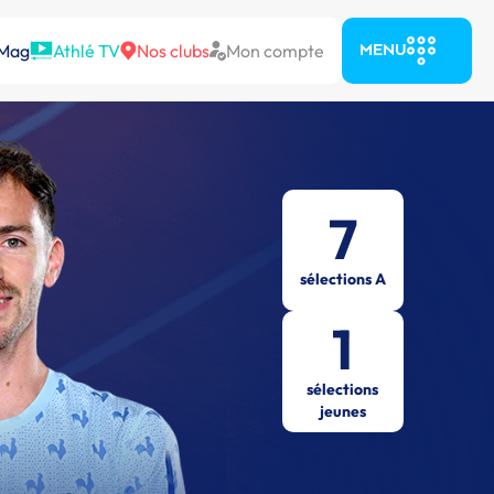
 Mag
Athlé TV
Nos clubs
Mon compte
MENU
7
sélections A
1
sélections
jeunes