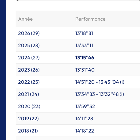
Année
Performance
2026 (29)
13'18''81
2025 (28)
13'33''11
2024 (27)
13'15''46
2023 (26)
13'31''40
2022 (25)
14'51''20 - 13'43''04 (i)
2021 (24)
13'34''83 - 13'32''48 (i)
2020 (23)
13'59''32
2019 (22)
14'11''28
2018 (21)
14'18''22