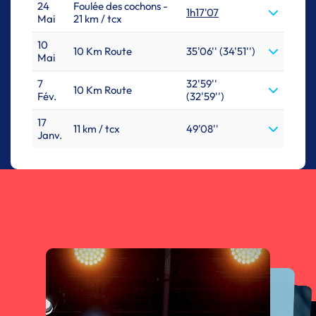
24
Foulée des cochons -
1h17'07
Mai
21 km / tcx
10
10 Km Route
35'06'' (34'51'')
Mai
7
32'59''
10 Km Route
Fév.
(32'59'')
17
11 km / tcx
49'08''
Janv.