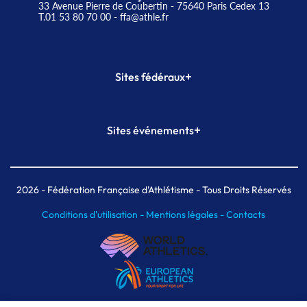
33 Avenue Pierre de Coubertin - 75640 Paris Cedex 13
T.01 53 80 70 00
- ffa@athle.fr
+
Sites fédéraux
SI-FFA
CALORG
+
Sites événements
Plateforme Formation
Meeting de Paris
Meeting de Paris indoor
MAIF Ekiden de Paris
2026
- Fédération Française d'Athlétisme - Tous Droits Réservés
Conditions d'utilisation -
Mentions légales -
Contacts