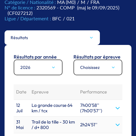
Catégorie / Nationalité :
MA (M0)
/
M
/
FRA
N° de licence :
2320569 - COMP
(maj le 09/09/2025)
(CF027212)
Ligue / Département :
BFC
/
021
Résultats
Résultats par année
Résultats par épreuve
2026
Choisissez
Date
Epreuve
Performance
12
La grande course 64
7h00'58''
Juil
km / tcx
(7h00'57'')
31
Trail de la tille - 30 km
2h24'51''
Mai
/ d+ 800