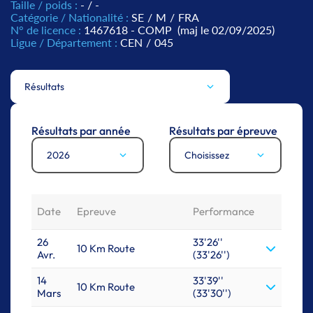
Taille / poids :
- / -
Catégorie / Nationalité :
SE
/
M
/
FRA
N° de licence :
1467618 - COMP
(maj le 02/09/2025)
Ligue / Département :
CEN
/
045
Résultats
Résultats par année
Résultats par épreuve
2026
Choisissez
Date
Epreuve
Performance
26
33'26''
10 Km Route
Avr.
(33'26'')
14
33'39''
10 Km Route
Mars
(33'30'')