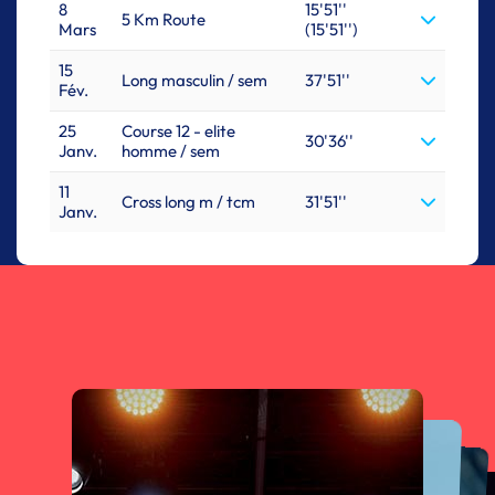
8
15'51''
5 Km Route
Mars
(15'51'')
15
Long masculin / sem
37'51''
Fév.
25
Course 12 - elite
30'36''
Janv.
homme / sem
11
Cross long m / tcm
31'51''
Janv.