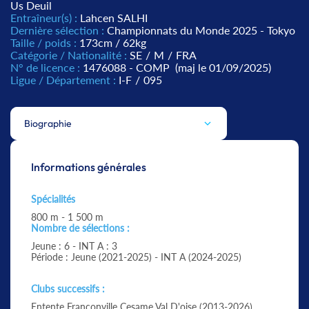
Us Deuil
Entraîneur(s) :
Lahcen SALHI
Dernière sélection :
Championnats du Monde 2025 - Tokyo
Taille / poids :
173cm / 62kg
Catégorie / Nationalité :
SE
/
M
/
FRA
N° de licence :
1476088 - COMP
(maj le 01/09/2025)
Ligue / Département :
I-F
/
095
Biographie
Informations générales
Spécialités
800 m - 1 500 m
Nombre de sélections :
Jeune : 6 - INT A : 3
Période : Jeune (2021-2025) - INT A (2024-2025)
Clubs successifs :
Entente Franconville Cesame Val D'oise (2013-2026)