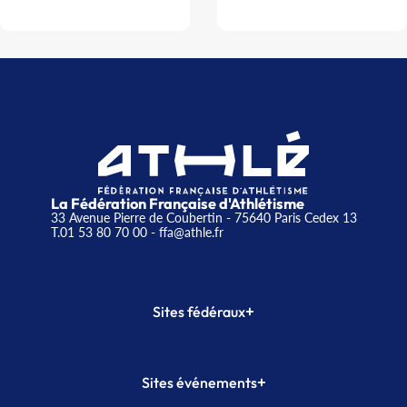
La Fédération Française d'Athlétisme
33 Avenue Pierre de Coubertin - 75640 Paris Cedex 13
T.01 53 80 70 00
- ffa@athle.fr
+
Sites fédéraux
SI-FFA
CALORG
+
Sites événements
Plateforme Formation