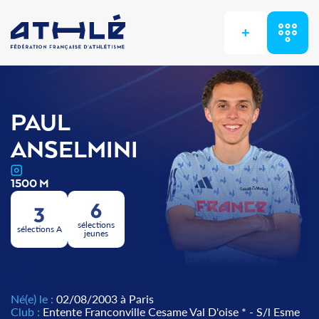
+
PAUL
ANSELMINI
1500 M
6
3
sélections
sélections A
jeunes
Né(e) le :
02/08/2003 à Paris
Club :
Entente Franconville Cesame Val D'oise * - S/l Esme