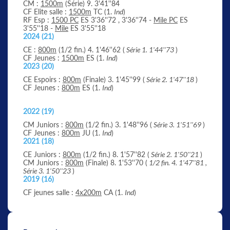
CM :
1500m
(Série) 9. 3'41''84
CF Elite salle :
1500m
TC (1.
Ind
)
RF Esp :
1500 PC
ES 3'36''72 , 3'36''74 -
Mile PC
ES
3'55''18 -
Mile
ES 3'55''18
2024 (21)
CE :
800m
(1/2 fin.) 4. 1'46''62 (
Série 1. 1'44''73
)
CF Jeunes :
1500m
ES (1.
Ind
)
2023 (20)
CE Espoirs :
800m
(Finale) 3. 1'45''99 (
Série 2. 1'47''18
)
CF Jeunes :
800m
ES (1.
Ind
)
2022 (19)
CM Juniors :
800m
(1/2 fin.) 3. 1'48''96 (
Série 3. 1'51''69
)
CF Jeunes :
800m
JU (1.
Ind
)
2021 (18)
CE Juniors :
800m
(1/2 fin.) 8. 1'57''82 (
Série 2. 1'50''21
)
CM Juniors :
800m
(Finale) 8. 1'53''70 (
1/2 fin. 4. 1'47''81 ,
Série 3. 1'50''23
)
2019 (16)
CF jeunes salle :
4x200m
CA (1.
Ind
)