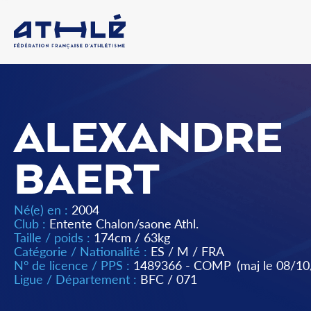
ALEXANDRE
BAERT
Né(e) en :
2004
Club :
Entente Chalon/saone Athl.
Taille / poids :
174cm / 63kg
Catégorie / Nationalité :
ES
/
M
/
FRA
N° de licence / PPS :
1489366 - COMP
(maj le 08/1
Ligue / Département :
BFC
/
071