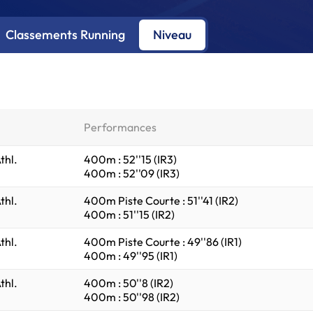
Classements Running
Niveau
Performances
thl.
400m : 52''15 (IR3)
400m : 52''09 (IR3)
thl.
400m Piste Courte : 51''41 (IR2)
400m : 51''15 (IR2)
thl.
400m Piste Courte : 49''86 (IR1)
400m : 49''95 (IR1)
thl.
400m : 50''8 (IR2)
400m : 50''98 (IR2)