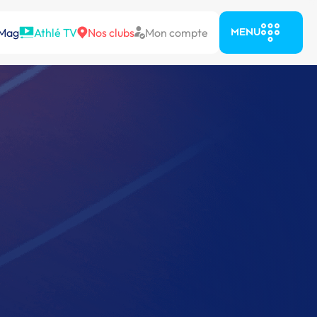
 Mag
Athlé TV
Nos clubs
Mon compte
MENU