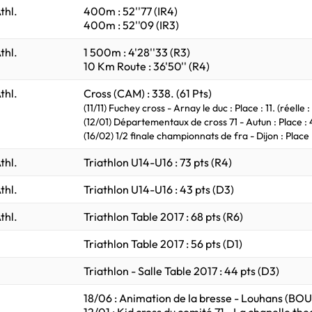
thl.
400m : 52''77 (IR4)
400m : 52''09 (IR3)
thl.
1 500m : 4'28''33 (R3)
10 Km Route : 36'50'' (R4)
thl.
Cross (CAM) : 338. (61 Pts)
(11/11) Fuchey cross - Arnay le duc : Place : 11. (réelle : 
(12/01) Départementaux de cross 71 - Autun : Place : 4. (
(16/02) 1/2 finale championnats de fra - Dijon : Place : 1
thl.
Triathlon U14-U16 : 73 pts (R4)
thl.
Triathlon U14-U16 : 43 pts (D3)
thl.
Triathlon Table 2017 : 68 pts (R6)
Triathlon Table 2017 : 56 pts (D1)
Triathlon - Salle Table 2017 : 44 pts (D3)
18/06 : Animation de la bresse - Louhans (BOU