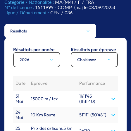
Catégorie / Nationalité :
MA (M4)
/
F
/
FRA
N° de licence :
1511999 - COMP
(maj le 03/09/2025)
Ligue / Département :
CEN
/
036
Résultats
Résultats par année
Résultats par épreuve
2026
Choisissez
Date
Epreuve
Performance
31
1h11'45
13000 m / tcx
Mai
(1h11'40)
24
10 Km Route
51'11'' (50'48'')
Mai
25
Prix des artisans 5 km
24'39