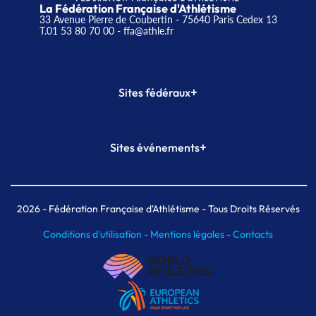
La Fédération Française d'Athlétisme
33 Avenue Pierre de Coubertin - 75640 Paris Cedex 13
T.01 53 80 70 00
- ffa@athle.fr
+
Sites fédéraux
SI-FFA
CALORG
+
Sites événements
Plateforme Formation
Meeting de Paris
Meeting de Paris indoor
MAIF Ekiden de Paris
2026
- Fédération Française d'Athlétisme - Tous Droits Réservés
Conditions d'utilisation -
Mentions légales -
Contacts