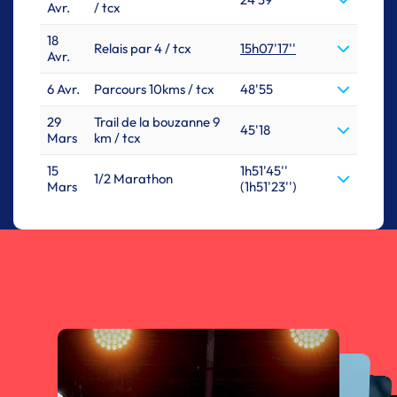
Avr.
/ tcx
18
Relais par 4 / tcx
15h07'17''
Avr.
6 Avr.
Parcours 10kms / tcx
48'55
29
Trail de la bouzanne 9
45'18
Mars
km / tcx
15
1h51'45''
1/2 Marathon
Mars
(1h51'23'')