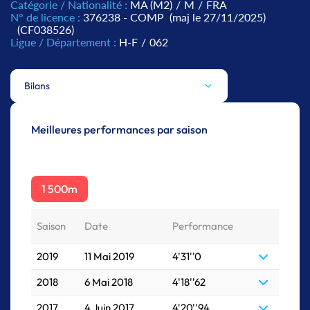
Catégorie / Nationalité :
MA (M2)
/
M
/
FRA
N° de licence :
376238 - COMP
(maj le 27/11/2025)
(CF038526)
Ligue / Département :
H-F
/
062
Bilans
Meilleures performances par saison
1 500m
Saison
Date
Performance
2019
11 Mai 2019
4'31''0
2018
6 Mai 2018
4'18''62
2017
4 Juin 2017
4'20''94