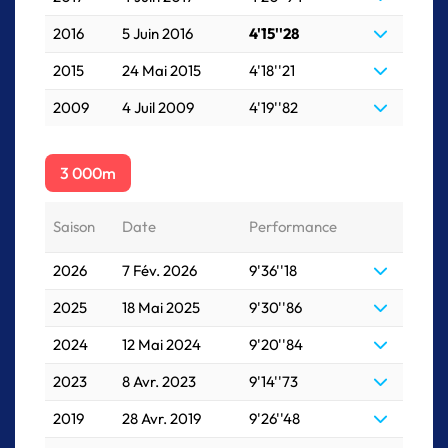
2016
5 Juin 2016
4'15''28
2015
24 Mai 2015
4'18''21
2009
4 Juil 2009
4'19''82
3 000m
Saison
Date
Performance
2026
7 Fév. 2026
9'36''18
2025
18 Mai 2025
9'30''86
2024
12 Mai 2024
9'20''84
2023
8 Avr. 2023
9'14''73
2019
28 Avr. 2019
9'26''48