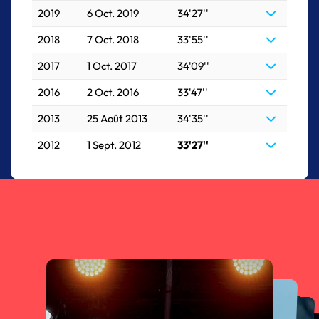
2019
6 Oct. 2019
34'27''
2018
7 Oct. 2018
33'55''
2017
1 Oct. 2017
34'09''
2016
2 Oct. 2016
33'47''
2013
25 Août 2013
34'35''
2012
1 Sept. 2012
33'27''