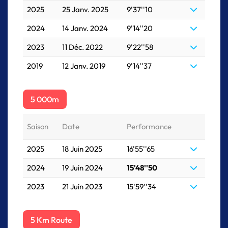
2025
25 Janv. 2025
9'37''10
2024
14 Janv. 2024
9'14''20
2023
11 Déc. 2022
9'22''58
2019
12 Janv. 2019
9'14''37
5 000m
Saison
Date
Performance
2025
18 Juin 2025
16'55''65
2024
19 Juin 2024
15'48''50
2023
21 Juin 2023
15'59''34
5 Km Route