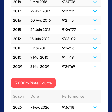
2018
1 Mai 2018
9'24''38
2017
29 Avr. 2017
9'25''25
2016
30 Avr. 2016
9'21''15
2015
24 Juin 2015
9'04''77
2012
15 Juin 2012
9'08''02
2011
1 Mai 2011
9'24''16
2010
9 Mai 2010
9'11''49
2009
3 Mai 2009
9'24''69
3 000m Piste Courte
Saison
Date
Performance
2026
7 Fév. 2026
9'36''18