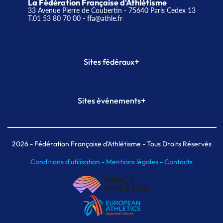
La Fédération Française d'Athlétisme
33 Avenue Pierre de Coubertin - 75640 Paris Cedex 13
T.01 53 80 70 00
- ffa@athle.fr
+
Sites fédéraux
SI-FFA
CALORG
+
Sites événements
Plateforme Formation
Meeting de Paris
Meeting de Paris indoor
MAIF Ekiden de Paris
2026
- Fédération Française d'Athlétisme - Tous Droits Réservés
Conditions d'utilisation -
Mentions légales -
Contacts