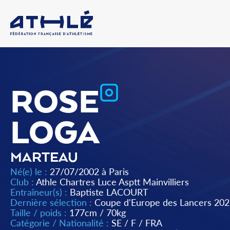
ROSE
LOGA
MARTEAU
Né(e) le :
27/07/2002 à Paris
Club :
Athle Chartres Luce Asptt Mainvilliers
Entraîneur(s) :
Baptiste LACOURT
Dernière sélection :
Coupe d'Europe des Lancers 2026
Taille / poids :
177cm / 70kg
Catégorie / Nationalité :
SE
/
F
/
FRA