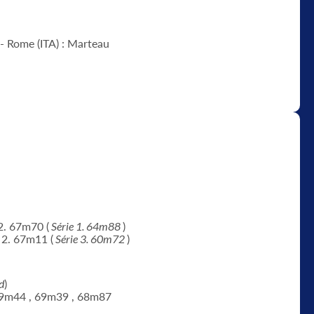
- Rome (ITA) : Marteau
 2. 67m70 (
Série 1. 64m88
)
 2. 67m11 (
Série 3. 60m72
)
d
)
9m44 , 69m39 , 68m87