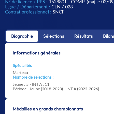
N° de licence / PPS :
1528801 - COMP
(maj le 02/0
Ligue / Département :
CEN
/
028
Contrat professionnel :
SNCF
Biographie
Sélections
Résultats
Bilan
Informations générales
Spécialités
Marteau
Nombre de sélections :
Jeune : 5 - INT A : 11
Période : Jeune (2018-2023) - INT A (2022-2026)
Médailles en grands championnats