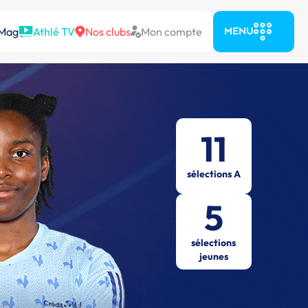
 Mag
Athlé TV
Nos clubs
Mon compte
MENU
11
sélections A
5
sélections
jeunes