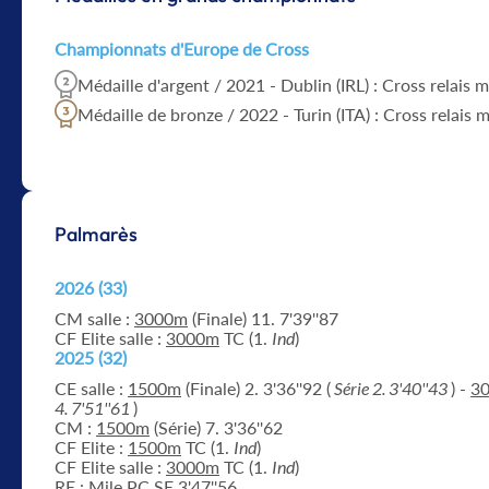
Championnats d'Europe de Cross
Médaille d'argent / 2021 - Dublin (IRL) : Cross relais m
Médaille de bronze / 2022 - Turin (ITA) : Cross relais 
Palmarès
2026 (33)
CM salle :
3000m
(Finale) 11. 7'39''87
CF Elite salle :
3000m
TC (1.
Ind
)
2025 (32)
CE salle :
1500m
(Finale) 2. 3'36''92 (
Série 2. 3'40''43
) -
3
4. 7'51''61
)
CM :
1500m
(Série) 7. 3'36''62
CF Elite :
1500m
TC (1.
Ind
)
CF Elite salle :
3000m
TC (1.
Ind
)
RE :
Mile PC
SE 3'47''56