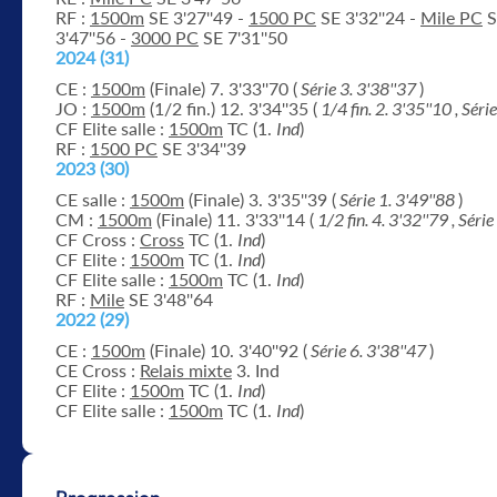
RF :
1500m
SE 3'27''49 -
1500 PC
SE 3'32''24 -
Mile PC
S
3'47''56 -
3000 PC
SE 7'31''50
2024 (31)
CE :
1500m
(Finale) 7. 3'33''70 (
Série 3. 3'38''37
)
JO :
1500m
(1/2 fin.) 12. 3'34''35 (
1/4 fin. 2. 3'35''10 , Séri
CF Elite salle :
1500m
TC (1.
Ind
)
RF :
1500 PC
SE 3'34''39
2023 (30)
CE salle :
1500m
(Finale) 3. 3'35''39 (
Série 1. 3'49''88
)
CM :
1500m
(Finale) 11. 3'33''14 (
1/2 fin. 4. 3'32''79 , Séri
CF Cross :
Cross
TC (1.
Ind
)
CF Elite :
1500m
TC (1.
Ind
)
CF Elite salle :
1500m
TC (1.
Ind
)
RF :
Mile
SE 3'48''64
2022 (29)
CE :
1500m
(Finale) 10. 3'40''92 (
Série 6. 3'38''47
)
CE Cross :
Relais mixte
3. Ind
CF Elite :
1500m
TC (1.
Ind
)
CF Elite salle :
1500m
TC (1.
Ind
)