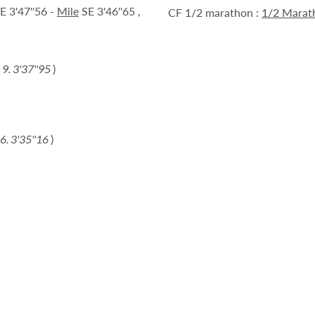
E 3'47''56 -
Mile
SE 3'46''65 ,
CF 1/2 marathon :
1/2 Marat
e 9. 3'37''95
)
e 6. 3'35''16
)