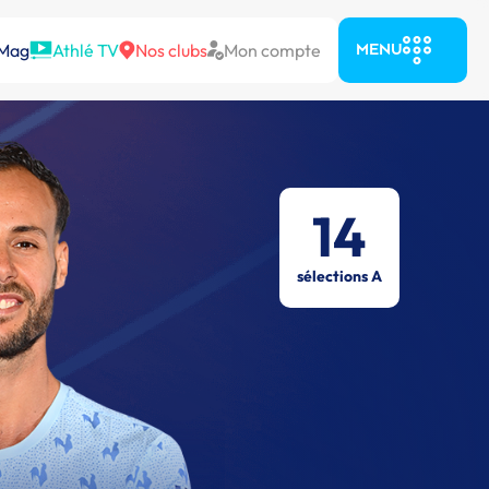
 Mag
Athlé TV
Nos clubs
Mon compte
MENU
14
sélections A