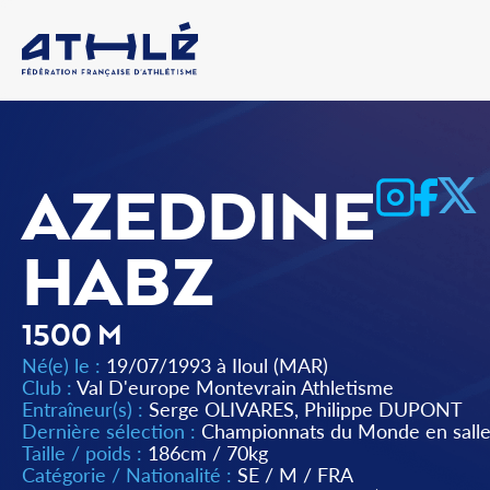
AZEDDINE
HABZ
1500 M
Né(e) le :
19/07/1993 à Iloul (MAR)
Club :
Val D'europe Montevrain Athletisme
Entraîneur(s) :
Serge OLIVARES, Philippe DUPONT
Dernière sélection :
Championnats du Monde en salle
Taille / poids :
186cm / 70kg
Catégorie / Nationalité :
SE
/
M
/
FRA