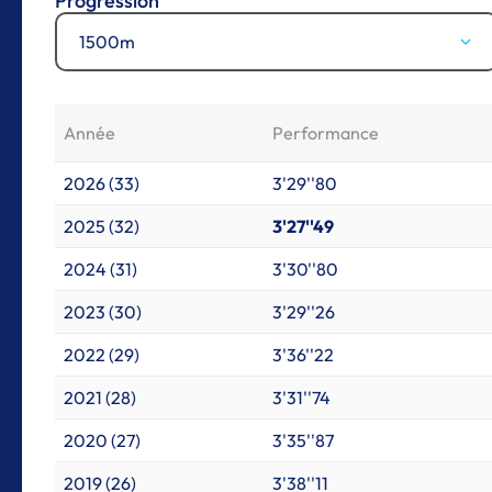
Progression
1500m
Année
Performance
2026 (33)
3'29''80
2025 (32)
3'27''49
2024 (31)
3'30''80
2023 (30)
3'29''26
2022 (29)
3'36''22
2021 (28)
3'31''74
2020 (27)
3'35''87
2019 (26)
3'38''11