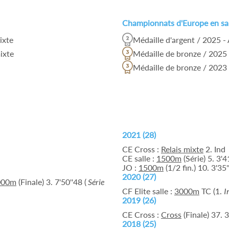
Championnats d'Europe en sa
ixte
Médaille d'argent / 2025 -
mixte
Médaille de bronze / 2025
Médaille de bronze / 2023 
2021 (28)
CE Cross :
Relais mixte
2. Ind
CE salle :
1500m
(Série) 5. 3'4
JO :
1500m
(1/2 fin.) 10. 3'35'
2020 (27)
000m
(Finale) 3. 7'50''48 (
Série
CF Elite salle :
3000m
TC (1.
I
2019 (26)
CE Cross :
Cross
(Finale) 37. 3
2018 (25)