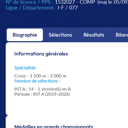
N° de licence / PPS :
1532027 - COMP
(maj le 05/0
Ligue / Département :
I-F
/
077
Biographie
Sélections
Résultats
Bilan
Informations générales
Spécialités
Cross - 1 500 m - 3 000 m
Nombre de sélections :
INT A : 14 - 1 victoire(s) en A
Période : INT A (2019-2026)
Médailles en grands championnats