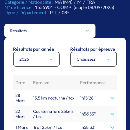
Catégorie / Nationalité :
MA (M4)
/
M
/
FRA
N° de licence :
1555901 - COMP
(maj le 08/09/2025)
Ligue / Département :
P-L
/
085
Résultats
Résultats par année
Résultats par épreuve
2026
Choisissez
Date
Epreuve
Performance
28
15,5 km nocturne / tcx
1h15'28''
Mars
22
Course nature 25kms
1h56'53''
Mars
/ tcx
1 Mars
Trail 25km / tcx
1h58'33''