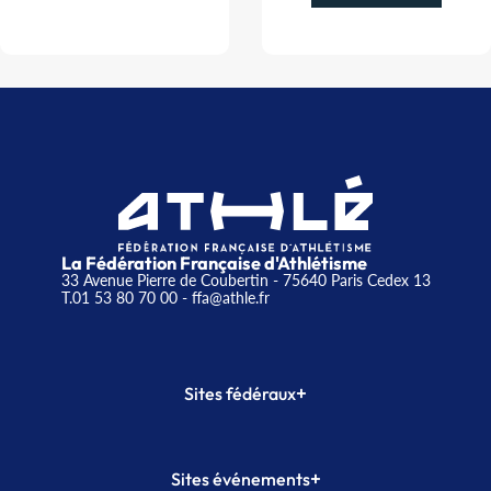
La Fédération Française d'Athlétisme
33 Avenue Pierre de Coubertin - 75640 Paris Cedex 13
T.01 53 80 70 00
- ffa@athle.fr
+
Sites fédéraux
SI-FFA
CALORG
+
Sites événements
Plateforme Formation