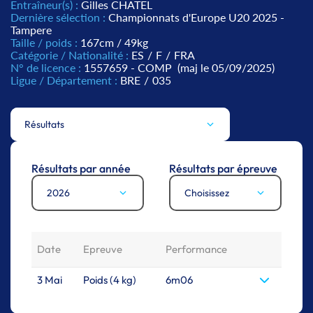
Entraîneur(s) :
Gilles CHATEL
Dernière sélection :
Championnats d'Europe U20 2025 -
Tampere
Taille / poids :
167cm / 49kg
Catégorie / Nationalité :
ES
/
F
/
FRA
N° de licence :
1557659 - COMP
(maj le 05/09/2025)
Ligue / Département :
BRE
/
035
Résultats
Résultats par année
Résultats par épreuve
2026
Choisissez
Date
Epreuve
Performance
3 Mai
Poids (4 kg)
6m06