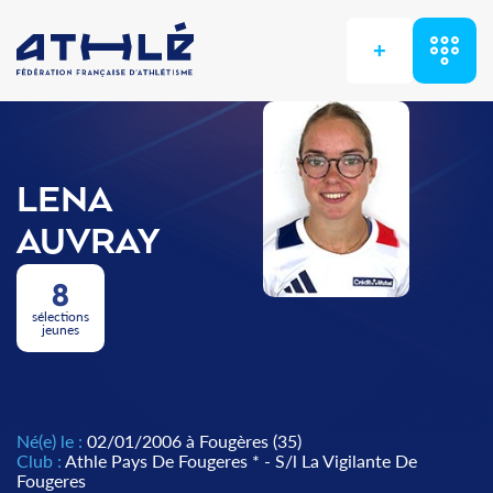
+
LENA
AUVRAY
8
sélections
jeunes
Né(e) le :
02/01/2006 à Fougères (35)
Club :
Athle Pays De Fougeres * - S/l La Vigilante De
Fougeres