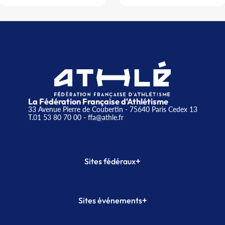
La Fédération Française d'Athlétisme
33 Avenue Pierre de Coubertin - 75640 Paris Cedex 13
T.01 53 80 70 00
- ffa@athle.fr
+
Sites fédéraux
SI-FFA
CALORG
+
Sites événements
Plateforme Formation
Meeting de Paris