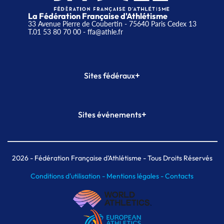
La Fédération Française d'Athlétisme
33 Avenue Pierre de Coubertin - 75640 Paris Cedex 13
T.01 53 80 70 00
- ffa@athle.fr
+
Sites fédéraux
SI-FFA
CALORG
+
Sites événements
Plateforme Formation
Meeting de Paris
Meeting de Paris indoor
MAIF Ekiden de Paris
2026
- Fédération Française d'Athlétisme - Tous Droits Réservés
Conditions d'utilisation -
Mentions légales -
Contacts