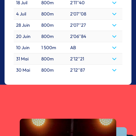
18 Juil
800m
2'11''40
4 Juil
800m
2'07''08
28 Juin
800m
2'07''27
20 Juin
800m
2'06''84
10 Juin
1 500m
AB
31 Mai
800m
2'12''21
30 Mai
800m
2'12''87