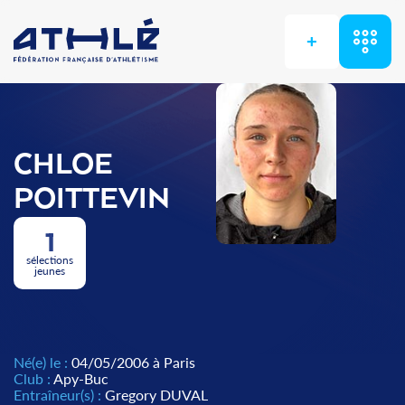
+
CHLOE
POITTEVIN
1
sélections
jeunes
Né(e) le :
04/05/2006 à Paris
Club :
Apy-Buc
Entraîneur(s) :
Gregory DUVAL