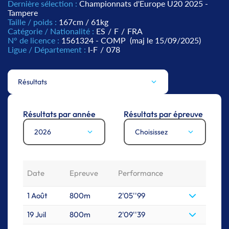
Dernière sélection :
Championnats d'Europe U20 2025 -
Tampere
Taille / poids :
167cm / 61kg
Catégorie / Nationalité :
ES
/
F
/
FRA
N° de licence :
1561324 - COMP
(maj le 15/09/2025)
Ligue / Département :
I-F
/
078
Résultats
Résultats par année
Résultats par épreuve
2026
Choisissez
Date
Epreuve
Performance
1 Août
800m
2'05''99
19 Juil
800m
2'09''39