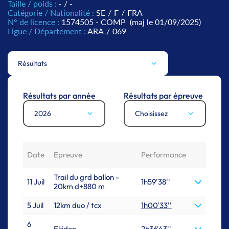
Taille / poids :
- / -
Catégorie / Nationalité :
SE
/
F
/
FRA
N° de licence :
1574505 - COMP
(maj le 01/09/2025)
Ligue / Département :
ARA
/
069
Résultats
Résultats par année
Résultats par épreuve
2026
Choisissez
Date
Epreuve
Performance
Trail du grd ballon -
11 Juil
1h59'38''
20km d+880 m
5 Juil
12km duo / tcx
1h00'33''
6
Ekiden
2h36'43''