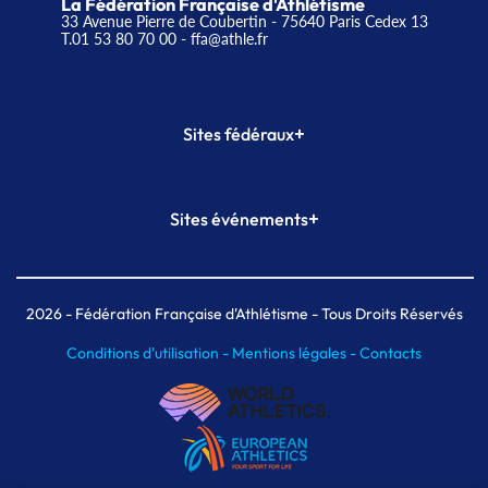
La Fédération Française d'Athlétisme
33 Avenue Pierre de Coubertin - 75640 Paris Cedex 13
T.01 53 80 70 00
- ffa@athle.fr
+
Sites fédéraux
SI-FFA
CALORG
+
Sites événements
Plateforme Formation
Meeting de Paris
Meeting de Paris indoor
MAIF Ekiden de Paris
2026
- Fédération Française d'Athlétisme - Tous Droits Réservés
Conditions d'utilisation -
Mentions légales -
Contacts