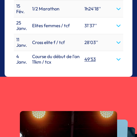
15
1/2 Marathon
1h24'18''
Fév.
25
Elites femmes / tcf
31'37''
Janv.
11
Cross elite f / tcf
28'03''
Janv.
4
Course du début de l'an
49'53
Janv.
11km / tcx