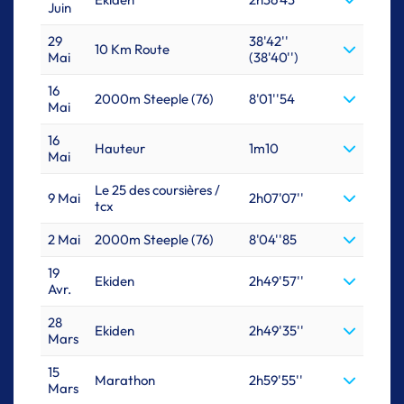
Juin
29
38'42''
10 Km Route
Mai
(38'40'')
16
2000m Steeple (76)
8'01''54
Mai
16
Hauteur
1m10
Mai
Le 25 des coursières /
9 Mai
2h07'07''
tcx
2 Mai
2000m Steeple (76)
8'04''85
19
Ekiden
2h49'57''
Avr.
28
Ekiden
2h49'35''
Mars
15
Marathon
2h59'55''
Mars