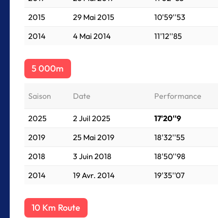
2015
29 Mai 2015
10'59''53
2014
4 Mai 2014
11'12''85
5 000m
Saison
Date
Performance
2025
2 Juil 2025
17'20''9
2019
25 Mai 2019
18'32''55
2018
3 Juin 2018
18'50''98
2014
19 Avr. 2014
19'35''07
10 Km Route