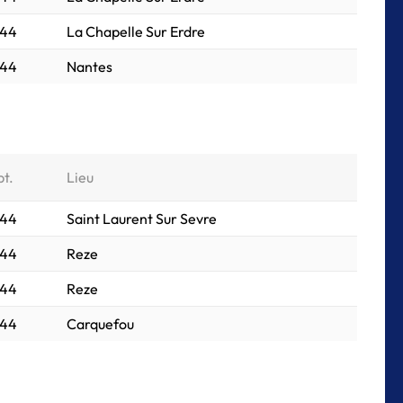
044
La Chapelle Sur Erdre
044
Nantes
pt.
Lieu
044
Saint Laurent Sur Sevre
044
Reze
044
Reze
044
Carquefou