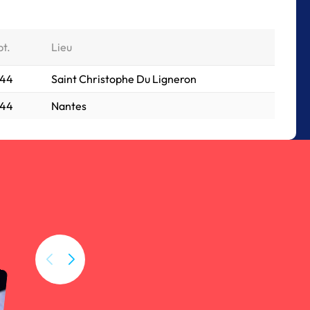
pt.
Lieu
044
Saint Christophe Du Ligneron
044
Nantes