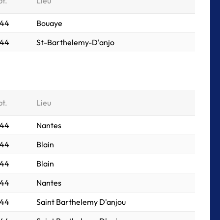
pt.
Lieu
044
Bouaye
044
St-Barthelemy-D'anjo
pt.
Lieu
044
Nantes
044
Blain
044
Blain
044
Nantes
044
Saint Barthelemy D'anjou