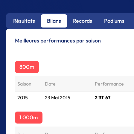
Résultats
Bilans
Records
Podiums
Meilleures performances par saison
800m
Saison
Date
Performance
2015
23 Mai 2015
2'31''67
1 000m