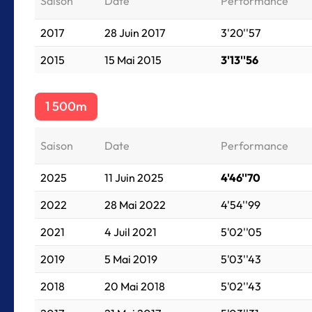
Saison
Date
Performance
2017
28 Juin 2017
3'20''57
2015
15 Mai 2015
3'13''56
1 500m
Saison
Date
Performance
2025
11 Juin 2025
4'46''70
2022
28 Mai 2022
4'54''99
2021
4 Juil 2021
5'02''05
2019
5 Mai 2019
5'03''43
2018
20 Mai 2018
5'02''43