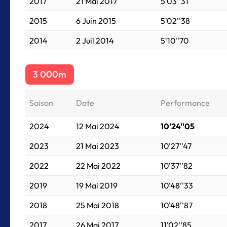
2017
21 Mai 2017
5'03''31
2015
6 Juin 2015
5'02''38
2014
2 Juil 2014
5'10''70
3 000m
Saison
Date
Performance
2024
12 Mai 2024
10'24''05
2023
21 Mai 2023
10'27''47
2022
22 Mai 2022
10'37''82
2019
19 Mai 2019
10'48''33
2018
25 Mai 2018
10'48''87
2017
26 Mai 2017
11'02''85