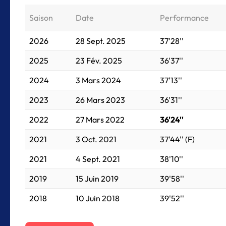
Saison
Date
Performance
2026
28 Sept. 2025
37'28''
2025
23 Fév. 2025
36'37''
2024
3 Mars 2024
37'13''
2023
26 Mars 2023
36'31''
2022
27 Mars 2022
36'24''
2021
3 Oct. 2021
37'44'' (F)
2021
4 Sept. 2021
38'10''
2019
15 Juin 2019
39'58''
2018
10 Juin 2018
39'52''