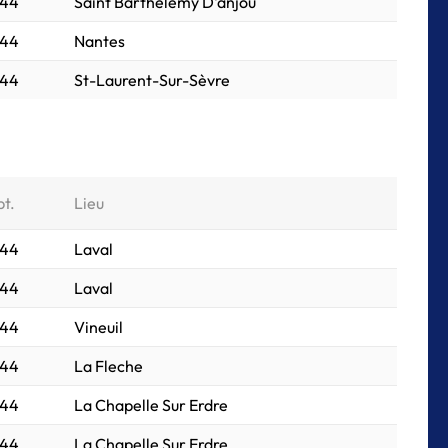
044
Saint Barthelemy D'anjou
044
Nantes
044
St-Laurent-Sur-Sèvre
pt.
Lieu
044
Laval
044
Laval
044
Vineuil
044
La Fleche
044
La Chapelle Sur Erdre
044
La Chapelle Sur Erdre