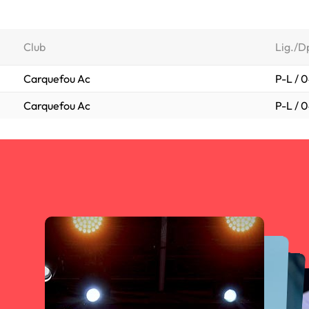
Club
Lig./D
Carquefou Ac
P-L / 
Carquefou Ac
P-L / 