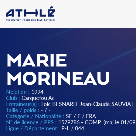
MARIE
MORINEAU
Né(e) en :
1994
Club :
Carquefou Ac
Entraîneur(s) :
Loic BESNARD, Jean-Claude SAUVIAT
Taille / poids :
- / -
Catégorie / Nationalité :
SE
/
F
/
FRA
N° de licence / PPS :
1579786 - COMP
(maj le 01/0
Ligue / Département :
P-L
/
044