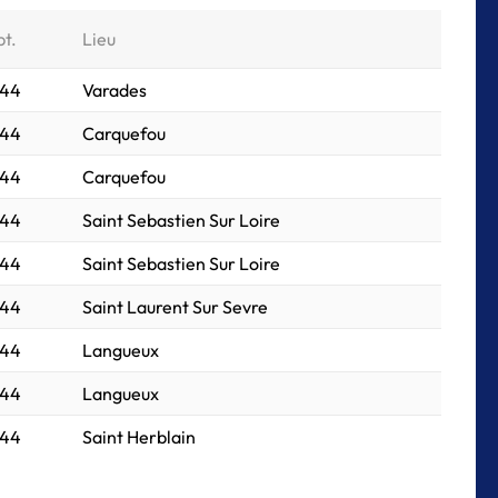
pt.
Lieu
044
Varades
044
Carquefou
044
Carquefou
044
Saint Sebastien Sur Loire
044
Saint Sebastien Sur Loire
044
Saint Laurent Sur Sevre
044
Langueux
044
Langueux
044
Saint Herblain