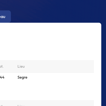
eau
pt.
Lieu
044
Segre