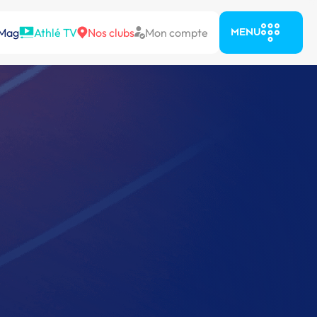
 Mag
Athlé TV
Nos clubs
Mon compte
MENU