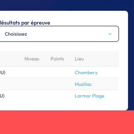
Résultats par épreuve
Choisissez
Niveau
Points
Lieu
JU
)
Chambery
Muzillac
JU
)
Larmor Plage