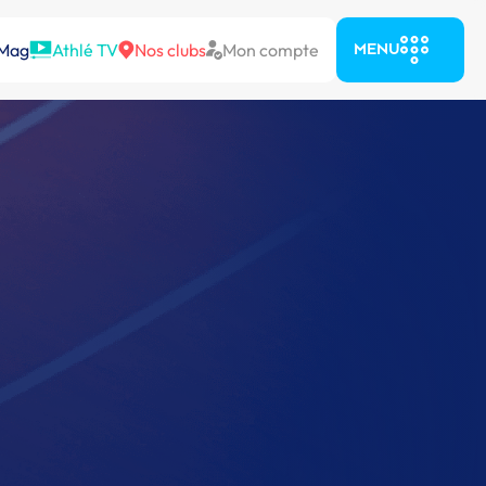
 Mag
Athlé TV
Nos clubs
Mon compte
MENU