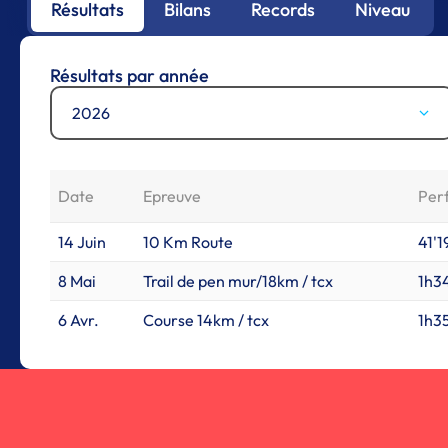
Résultats
Bilans
Records
Niveau
Résultats par année
2026
Date
Epreuve
Per
14 Juin
10 Km Route
41'19
8 Mai
Trail de pen mur/18km / tcx
1h34
6 Avr.
Course 14km / tcx
1h35