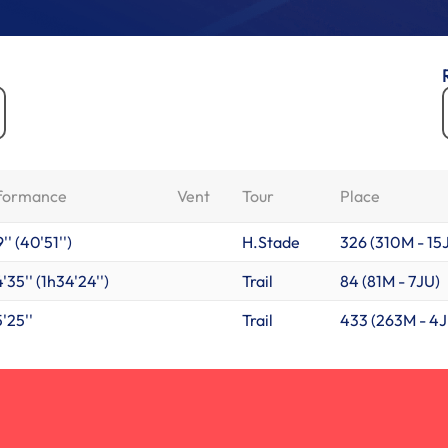
formance
Vent
Tour
Place
'' (40'51'')
H.Stade
326 (
310M
-
15
'35'' (1h34'24'')
Trail
84 (
81M
-
7JU
)
'25''
Trail
433 (
263M
-
4