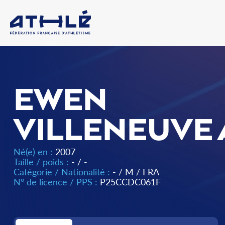
EWEN
VILLENEUVE
Né(e) en :
2007
Taille / poids :
- / -
Catégorie / Nationalité :
-
/
M
/
FRA
N° de licence / PPS :
P25CCDC061F