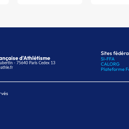
Sites fédér
ançaise d'Athlétisme
SI-FFA
ubertin - 75640 Paris Cedex 13
CALORG
athle.fr
Plateforme F
rvés