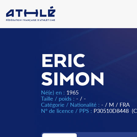
ERIC
SIMON
Né(e) en :
1965
Taille / poids :
- / -
Catégorie / Nationalité :
-
/
M
/
FRA
N° de licence / PPS :
P30510D8448
(