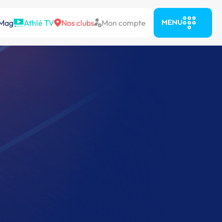
 Mag
Athlé TV
Nos clubs
Mon compte
MENU