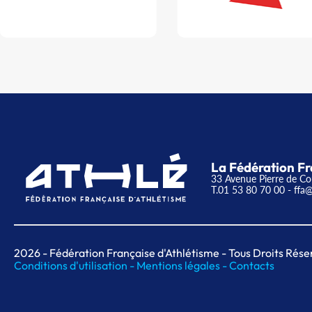
La Fédération Fr
33 Avenue Pierre de Co
T.01 53 80 70 00
- ffa@
2026
- Fédération Française d'Athlétisme - Tous Droits Rése
Conditions d'utilisation -
Mentions légales -
Contacts