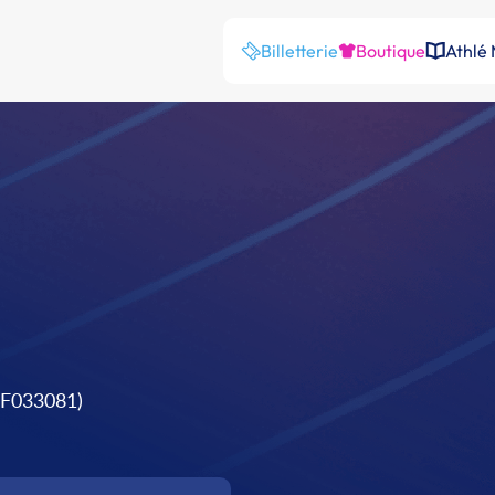
Billetterie
Boutique
Athlé
CF033081)