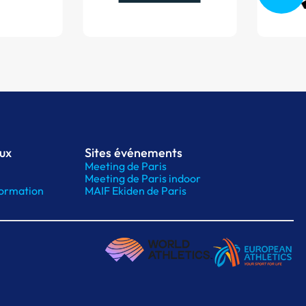
aux
Sites événements
Meeting de Paris
Meeting de Paris indoor
ormation
MAIF Ekiden de Paris