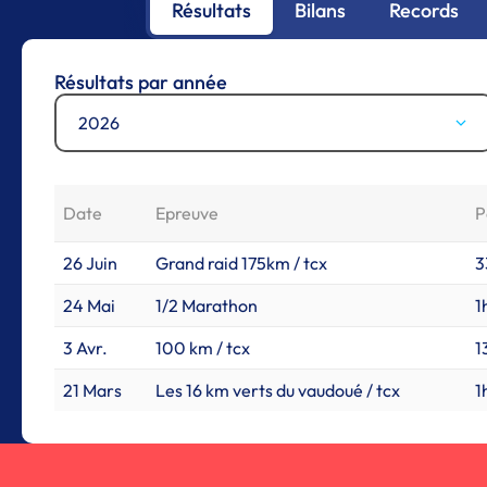
Résultats
Bilans
Records
Résultats par année
2026
Date
Epreuve
P
26 Juin
Grand raid 175km / tcx
3
24 Mai
1/2 Marathon
1
3 Avr.
100 km / tcx
1
21 Mars
Les 16 km verts du vaudoué / tcx
1