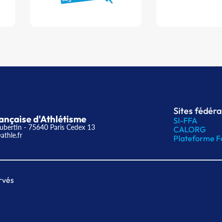
Sites fédér
ançaise d'Athlétisme
SI-FFA
ubertin - 75640 Paris Cedex 13
CALORG
athle.fr
Plateforme F
rvés