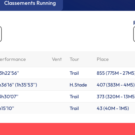
Classements Running
erformance
Vent
Tour
Place
3h22'56''
Trail
855 (
775M
-
27M5
h36'16'' (1h35'53'')
H.Stade
407 (
383M
-
4M5
)
3h30'07''
Trail
373 (
320M
-
13M5
h15'10''
Trail
43 (
40M
-
1M5
)