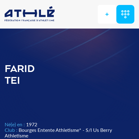
+
FARID
TEI
Né(e) en :
1972
Club :
Bourges Entente Athletisme* - S/l Us Berry
Athletisme