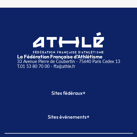
La Fédération Française d'Athlétisme
33 Avenue Pierre de Coubertin - 75640 Paris Cedex 13
T.01 53 80 70 00
- ffa@athle.fr
+
Sites fédéraux
SI-FFA
CALORG
+
Sites événements
Plateforme Formation
Meeting de Paris
Meeting de Paris indoor