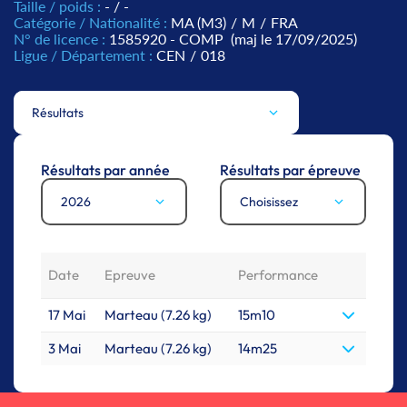
Taille / poids :
- / -
Catégorie / Nationalité :
MA (M3)
/
M
/
FRA
N° de licence :
1585920 - COMP
(maj le 17/09/2025)
Ligue / Département :
CEN
/
018
Résultats
Résultats par année
Résultats par épreuve
2026
Choisissez
Date
Epreuve
Performance
17 Mai
Marteau (7.26 kg)
15m10
3 Mai
Marteau (7.26 kg)
14m25