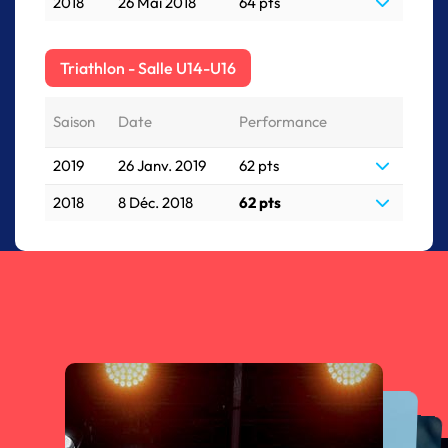
2018
26 Mai 2018
64 pts
Triathlon - Salle U14-U16
Saison
Date
Performance
2019
26 Janv. 2019
62 pts
2018
8 Déc. 2018
62 pts