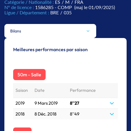
Catégorie / Nationalité :
ES
/
M
/
FRA
N° de licence :
1586285 - COMP
(maj le 01/09/2025)
Ligue / Département :
BRE
/
035
Bilans
Meilleures performances par saison
50m - Salle
Saison
Date
Performance
2019
9 Mars 2019
8''27
2018
8 Déc. 2018
8''49