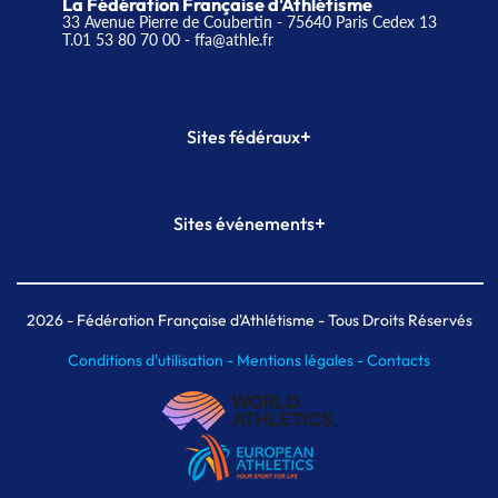
La Fédération Française d'Athlétisme
33 Avenue Pierre de Coubertin - 75640 Paris Cedex 13
T.01 53 80 70 00
- ffa@athle.fr
+
Sites fédéraux
SI-FFA
CALORG
+
Sites événements
Plateforme Formation
Meeting de Paris
Meeting de Paris indoor
MAIF Ekiden de Paris
2026
- Fédération Française d'Athlétisme - Tous Droits Réservés
Conditions d'utilisation -
Mentions légales -
Contacts