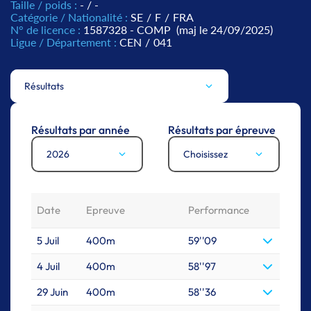
Taille / poids :
- / -
Catégorie / Nationalité :
SE
/
F
/
FRA
N° de licence :
1587328 - COMP
(maj le 24/09/2025)
Ligue / Département :
CEN
/
041
Résultats
Résultats par année
Résultats par épreuve
2026
Choisissez
Date
Epreuve
Performance
5 Juil
400m
59''09
4 Juil
400m
58''97
29 Juin
400m
58''36