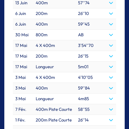
13 Juin
400m
57''74
6 Juin
200m
26''10
6 Juin
400m
59''45
30 Mai
800m
AB
17 Mai
4 X 400m
3'54''70
17 Mai
200m
26''15
17 Mai
Longueur
5m01
3 Mai
4 X 400m
4'10''05
3 Mai
400m
59''84
3 Mai
Longueur
4m85
7 Fév.
400m Piste Courte
58''55
1 Fév.
200m Piste Courte
26''14