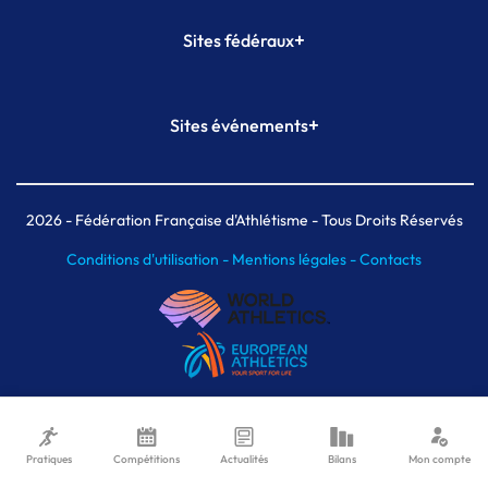
+
Sites fédéraux
SI-FFA
CALORG
+
Sites événements
Plateforme Formation
Meeting de Paris
Meeting de Paris indoor
MAIF Ekiden de Paris
2026
- Fédération Française d'Athlétisme - Tous Droits Réservés
Conditions d'utilisation -
Mentions légales -
Contacts
Pratiques
Compétitions
Actualités
Bilans
Mon compte