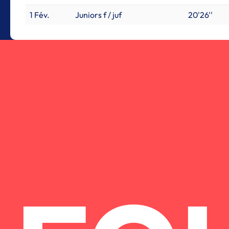
1 Fév.
Juniors f / juf
20'26''