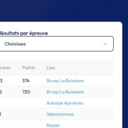
Résultats par épreuve
Choisissez
iveau
Points
Lieu
3
374
Bruay La Buissiere
2
720
Bruay La Buissiere
Aulnoye Aymeries
1
Valenciennes
Noyon