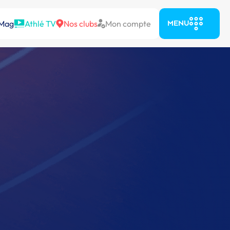
 Mag
Athlé TV
Nos clubs
Mon compte
MENU