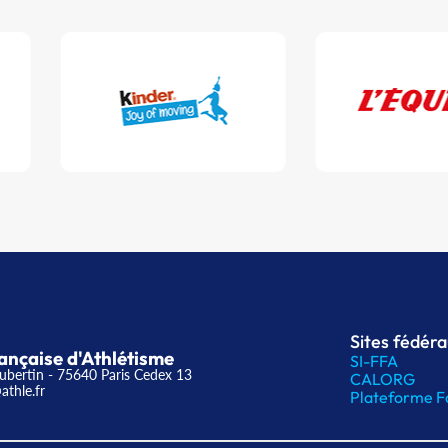
Sites fédér
ançaise d'Athlétisme
SI-FFA
ubertin - 75640 Paris Cedex 13
CALORG
athle.fr
Plateforme F