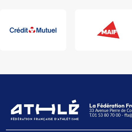
La Fédération Fr
33 Avenue Pierre de Co
T.01 53 80 70 00
- ffa@