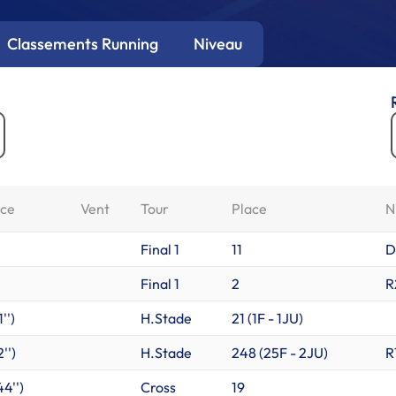
Classements Running
Niveau
ce
Vent
Tour
Place
N
Final 1
11
D
Final 1
2
R
'')
H.Stade
21 (
1F
-
1JU
)
2'')
H.Stade
248 (
25F
-
2JU
)
R
44'')
Cross
19