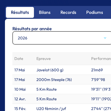
Résultats
Bilans
Records
Podiums
Résultats par année
2026
Date
Epreuve
Performan
17 Mai
Javelot (600 g)
21m69
17 Mai
2000m Steeple (76)
7'59''98
10 Mai
5 Km Route
19'31'' (19'31
12 Avr.
5 Km Route
19'11'' (19'0
15 Fév.
U20 féminin / juf
27'44'' (27'