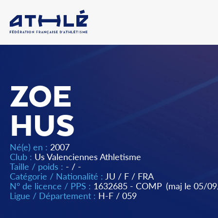
ZOE
HUS
Né(e) en :
2007
Club :
Us Valenciennes Athletisme
Taille / poids :
- / -
Catégorie / Nationalité :
JU
/
F
/
FRA
N° de licence / PPS :
1632685 - COMP
(maj le 05/0
Ligue / Département :
H-F
/
059