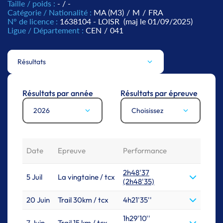
Taille / poids :
- / -
Catégorie / Nationalité :
MA (M3)
/
M
/
FRA
N° de licence :
1638104 - LOISR
(maj le 01/09/2025)
Ligue / Département :
CEN
/
041
Résultats
Résultats par année
Résultats par épreuve
2026
Choisissez
Date
Epreuve
Performance
2h48'37
5 Juil
La vingtaine / tcx
(2h48'35)
20 Juin
Trail 30km / tcx
4h21'35''
1h29'10''
7 Juin
Trail 15 km / tcx