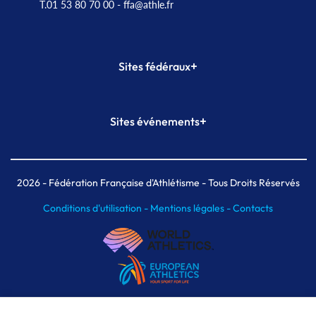
T.01 53 80 70 00
- ffa@athle.fr
+
Sites fédéraux
SI-FFA
CALORG
+
Sites événements
Plateforme Formation
Meeting de Paris
Meeting de Paris indoor
MAIF Ekiden de Paris
2026
- Fédération Française d'Athlétisme - Tous Droits Réservés
Conditions d'utilisation -
Mentions légales -
Contacts