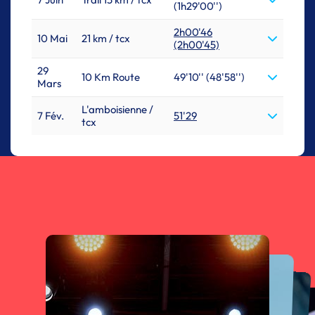
(1h29'00'')
2h00'46
10 Mai
21 km / tcx
(2h00'45)
29
10 Km Route
49'10'' (48'58'')
Mars
L'amboisienne /
7 Fév.
51'29
tcx