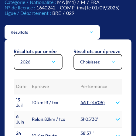
Catégorie / Nationalité :
MA (M1)
/
M
/
FRA
N° de licence :
1640242 - COMP
(maj le 01/09/2025)
Ligue / Département :
BRE
/
029
Résultats
Résultats par année
Résultats par épreuve
2026
Choisissez
Date
Epreuve
Performance
13
10 km lff / tcx
46'11 (46'05)
Juil
6
Relais 82km / tcx
3h05'30''
Juin
24
38'57''
10 Km Route