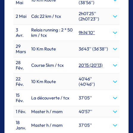
Mai
(38'56'')
2h01'25''
2 Mai
Cdc 22 km / tcx
(2h01'23'')
3
Relais running : 2 * 50
9h14'10''
Avr.
km / tcx
29
10 Km Route
36'43'' (36'38'')
Mars
28
Course 5km / tcx
20'15 (20'13)
Fév.
22
40'46''
10 Km Route
Fév.
(40'46'')
15
La découverte / tcx
37'05''
Fév.
1 Fév.
Master h / mam
40'57''
18
Master h / mam
37'05''
Janv.