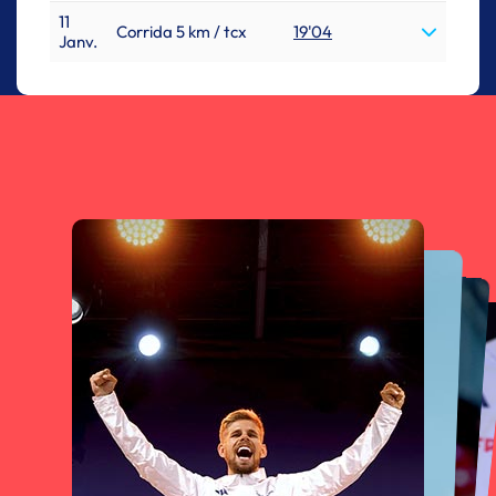
11
Corrida 5 km / tcx
19'04
Janv.