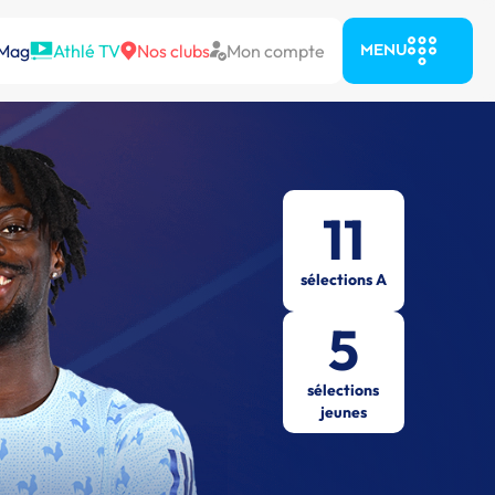
 Mag
Athlé TV
Nos clubs
Mon compte
MENU
11
sélections A
5
sélections
jeunes