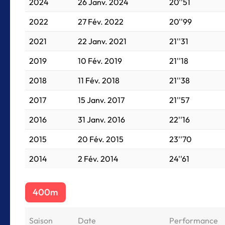
2024
26 Janv. 2024
20''51
2022
27 Fév. 2022
20''99
2021
22 Janv. 2021
21''31
2019
10 Fév. 2019
21''18
2018
11 Fév. 2018
21''38
2017
15 Janv. 2017
21''57
2016
31 Janv. 2016
22''16
2015
20 Fév. 2015
23''70
2014
2 Fév. 2014
24''61
400m
Saison
Date
Performance