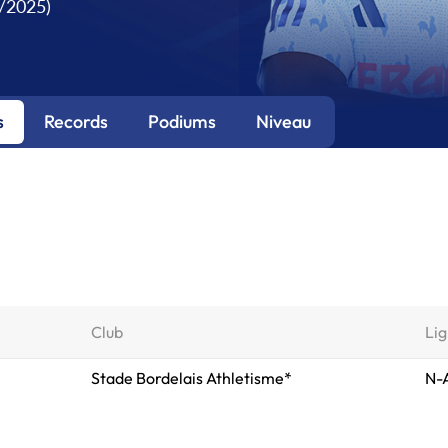
9/2025)
s
Records
Podiums
Niveau
Club
Lig
Stade Bordelais Athletisme*
N-A