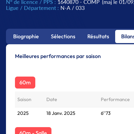
N° de licence / PPS :
1640870 - COMP
(maj le 01/0
Ligue / Département :
N-A
/
033
Biographie
Sélections
Résultats
Bilan
Meilleures performances par saison
60m
Saison
Date
Performance
2025
18 Janv. 2025
6''73
60m - Salle