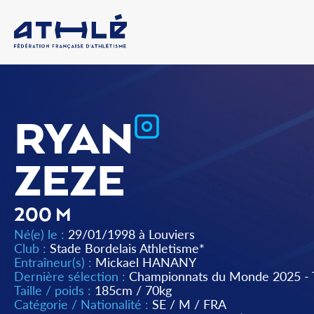
RYAN
ZEZE
200 M
Né(e) le :
29/01/1998 à Louviers
Club :
Stade Bordelais Athletisme*
Entraîneur(s) :
Mickael HANANY
Dernière sélection :
Championnats du Monde 2025 - 
Taille / poids :
185cm / 70kg
Catégorie / Nationalité :
SE
/
M
/
FRA