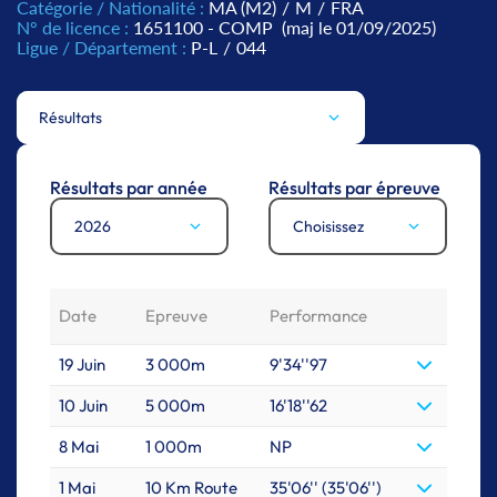
Catégorie / Nationalité :
MA (M2)
/
M
/
FRA
N° de licence :
1651100 - COMP
(maj le 01/09/2025)
Ligue / Département :
P-L
/
044
Résultats
Résultats par année
Résultats par épreuve
2026
Choisissez
Date
Epreuve
Performance
19 Juin
3 000m
9'34''97
10 Juin
5 000m
16'18''62
8 Mai
1 000m
NP
1 Mai
10 Km Route
35'06'' (35'06'')