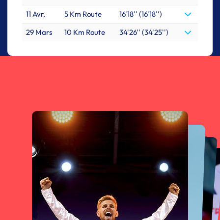
11 Avr.
5 Km Route
16'18'' (16'18'')
29 Mars
10 Km Route
34'26'' (34'25'')