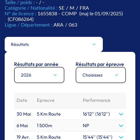
Taille / poids :
- / -
Catégorie / Nationalité :
SE
/
M
/
FRA
N° de licence :
1655838 - COMP
(maj le 01/09/2025)
(CF086264)
Ligue / Département :
ARA
/
063
Résultats
Résultats par année
Résultats par épreuve
2026
Choisissez
Date
Epreuve
Performance
30 Mai
5 Km Route
16'12'' (16'12'')
6 Mai
1 500m
NP
19 Avr.
5 Km Route
15'44'' (15'44'')