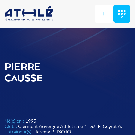
+
PIERRE
CAUSSE
Né(e) en :
1995
Club :
Clermont Auvergne Athletisme * - S/l E. Ceyrat A.
Entraîneur(s) :
Jeremy PEIXOTO