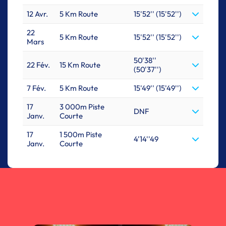
12 Avr.
5 Km Route
15'52'' (15'52'')
22
5 Km Route
15'52'' (15'52'')
Mars
50'38''
22 Fév.
15 Km Route
(50'37'')
7 Fév.
5 Km Route
15'49'' (15'49'')
17
3 000m Piste
DNF
Janv.
Courte
17
1 500m Piste
4'14''49
Janv.
Courte