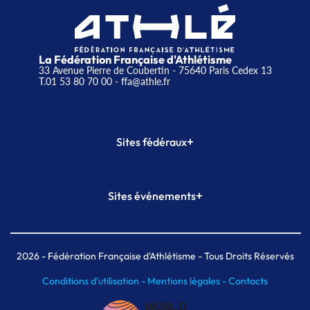
La Fédération Française d'Athlétisme
33 Avenue Pierre de Coubertin - 75640 Paris Cedex 13
T.01 53 80 70 00
- ffa@athle.fr
+
Sites fédéraux
SI-FFA
CALORG
+
Sites événements
Plateforme Formation
Meeting de Paris
Meeting de Paris indoor
MAIF Ekiden de Paris
2026
- Fédération Française d'Athlétisme - Tous Droits Réservés
Conditions d'utilisation -
Mentions légales -
Contacts