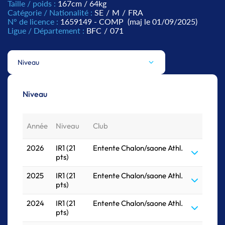
Taille / poids :
167cm / 64kg
Catégorie / Nationalité :
SE
/
M
/
FRA
N° de licence :
1659149 - COMP
(maj le 01/09/2025)
Ligue / Département :
BFC
/
071
Niveau
Niveau
Année
Niveau
Club
2026
IR1 (21
Entente Chalon/saone Athl.
pts)
2025
IR1 (21
Entente Chalon/saone Athl.
pts)
2024
IR1 (21
Entente Chalon/saone Athl.
pts)