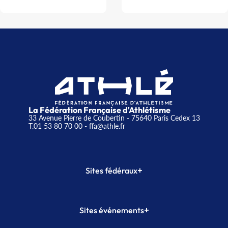
La Fédération Française d'Athlétisme
33 Avenue Pierre de Coubertin - 75640 Paris Cedex 13
T.01 53 80 70 00
- ffa@athle.fr
+
Sites fédéraux
SI-FFA
CALORG
+
Sites événements
Plateforme Formation
Meeting de Paris