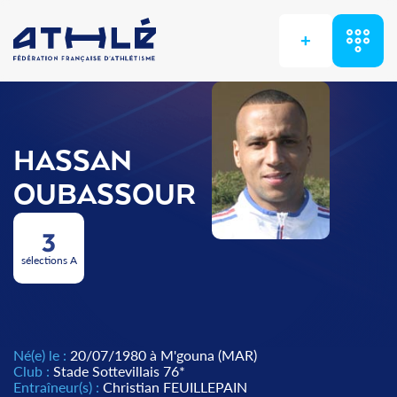
+
HASSAN
OUBASSOUR
3
sélections A
Né(e) le :
20/07/1980 à M'gouna (MAR)
Club :
Stade Sottevillais 76*
Entraîneur(s) :
Christian FEUILLEPAIN