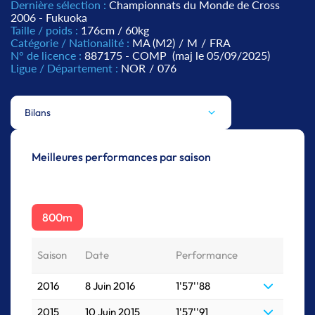
Dernière sélection :
Championnats du Monde de Cross
2006 - Fukuoka
Taille / poids :
176cm / 60kg
Catégorie / Nationalité :
MA (M2)
/
M
/
FRA
N° de licence :
887175 - COMP
(maj le 05/09/2025)
Ligue / Département :
NOR
/
076
Bilans
Meilleures performances par saison
800m
Saison
Date
Performance
2016
8 Juin 2016
1'57''88
2015
10 Juin 2015
1'57''91