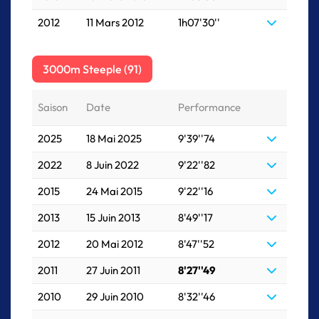
2012
11 Mars 2012
1h07'30''
3000m Steeple (91)
Saison
Date
Performance
2025
18 Mai 2025
9'39''74
2022
8 Juin 2022
9'22''82
2015
24 Mai 2015
9'22''16
2013
15 Juin 2013
8'49''17
2012
20 Mai 2012
8'47''52
2011
27 Juin 2011
8'27''49
2010
29 Juin 2010
8'32''46