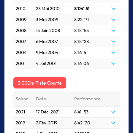
2010
23 Mai 2010
8'04''51
2009
3 Mai 2009
8'22''71
2008
15 Juin 2008
8'15''55
2007
6 Mai 2007
8'15''28
2004
9 Mai 2004
8'16''51
2001
4 Juil 2001
8'16''06
3 000m Piste Courte
Saison
Date
Performance
2021
17 Déc. 2021
8'41''53
2019
2 Fév. 2019
8'42''20