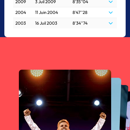
2009
3 Juil 2009
8'35''04
2004
11 Juin 2004
8'47''28
2003
16 Juil 2003
8'34''74