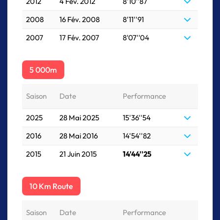
2012
4 Fév. 2012
8'10''87
2008
16 Fév. 2008
8'11''91
2007
17 Fév. 2007
8'07''04
5 000m
Saison
Date
Performance
2025
28 Mai 2025
15'36''54
2016
28 Mai 2016
14'54''82
2015
21 Juin 2015
14'44''25
10 Km Route
Saison
Date
Performance