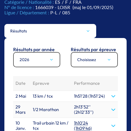
Catégorie / Nationalité :
ES
/
F
/
FRA
N° de licence :
1666039 - LOISR
(maj le 01/09/2025)
Ligue / Département :
P-L
/
085
Résultats
Résultats par année
Résultats par épreuve
2026
Choisissez
Date
Epreuve
Performance
2 Mai
13 km / tcx
1h51'28 (1h51'24)
29
2h13'52''
1/2 Marathon
Mars
(2h12'33'')
10
Trail urbain 12 km /
1h10'24
Janv.
tcx
(1h09'46)