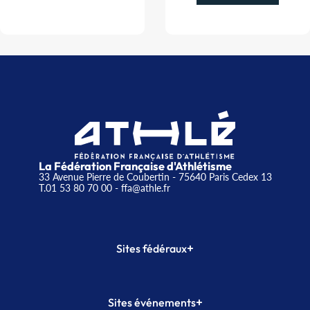
La Fédération Française d'Athlétisme
33 Avenue Pierre de Coubertin - 75640 Paris Cedex 13
T.01 53 80 70 00
- ffa@athle.fr
+
Sites fédéraux
SI-FFA
CALORG
+
Sites événements
Plateforme Formation