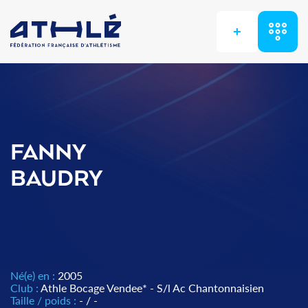
+
FANNY
BAUDRY
Né(e) en :
2005
Club :
Athle Bocage Vendee* - S/l Ac Chantonnaisien
Taille / poids :
- / -