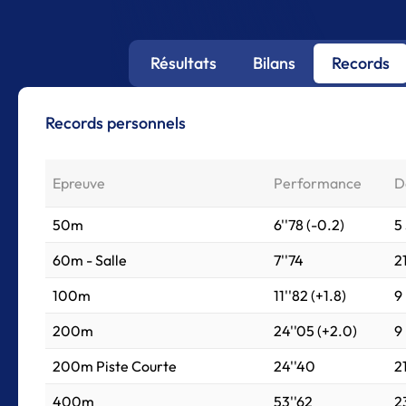
Résultats
Bilans
Records
Records personnels
Epreuve
Performance
D
50m
6''78 (-0.2)
5
60m - Salle
7''74
2
100m
11''82 (+1.8)
9
200m
24''05 (+2.0)
9
200m Piste Courte
24''40
2
400m
53''62
2