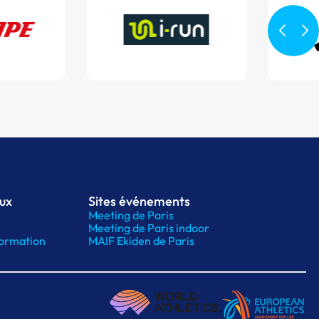
aux
Sites événements
Meeting de Paris
Meeting de Paris indoor
ormation
MAIF Ekiden de Paris