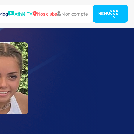
 Mag
Athlé TV
Nos clubs
Mon compte
MENU