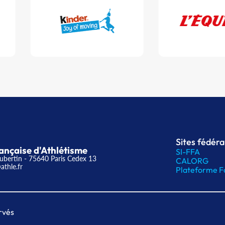
Sites fédér
ançaise d'Athlétisme
SI-FFA
ubertin - 75640 Paris Cedex 13
CALORG
athle.fr
Plateforme F
rvés