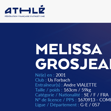
MELISSA
GROSJEA
Né(e) en :
2001
Club :
Us Forbach
Entraîneur(s) :
Andre VIALETTE
Taille / poids :
163cm / 59kg
Catégorie / Nationalité :
SE
/
F
/
FRA
N° de licence / PPS :
1670913 - COM
Ligue / Département :
G-E
/
057