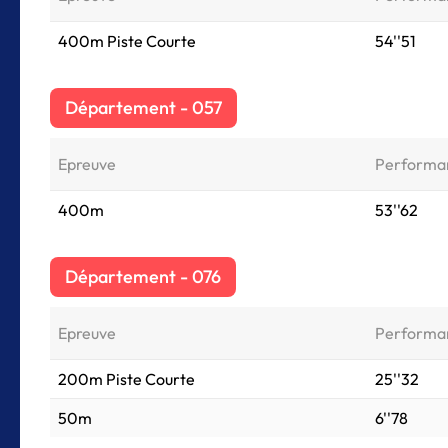
400m Piste Courte
54''51
Département - 057
Epreuve
Performa
400m
53''62
Département - 076
Epreuve
Performa
200m Piste Courte
25''32
50m
6''78