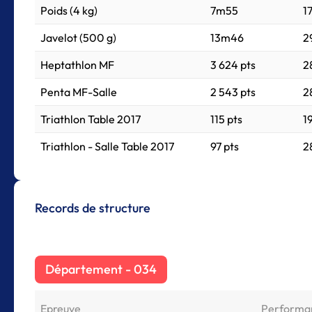
Poids (4 kg)
7m55
1
Javelot (500 g)
13m46
2
Heptathlon MF
3 624 pts
2
Penta MF-Salle
2 543 pts
2
Triathlon Table 2017
115 pts
1
Triathlon - Salle Table 2017
97 pts
2
Records de structure
Département - 034
Epreuve
Performa