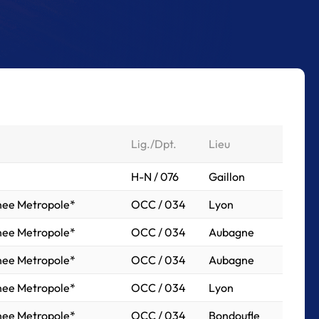
Lig./Dpt.
Lieu
H-N / 076
Gaillon
anee Metropole*
OCC / 034
Lyon
anee Metropole*
OCC / 034
Aubagne
anee Metropole*
OCC / 034
Aubagne
anee Metropole*
OCC / 034
Lyon
anee Metropole*
OCC / 034
Bondoufle