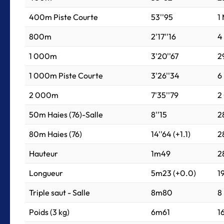
400m Piste Courte
53''95
1
800m
2'17''16
4
1 000m
3'20''67
2
1 000m Piste Courte
3'26''34
6
2 000m
7'35''79
2
50m Haies (76)-Salle
8''15
2
80m Haies (76)
14''64 (+1.1)
2
Hauteur
1m49
2
Longueur
5m23 (+0.0)
1
Triple saut - Salle
8m80
8
Poids (3 kg)
6m61
1