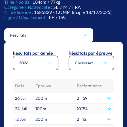
Taille / poids :
184cm / 77kg
Catégorie / Nationalité :
SE
/
M
/
FRA
N° de licence :
1685329 - COMP
(maj le 18/12/2025)
Ligue / Département :
I-F
/
095
Résultats
Résultats par année
Résultats par épreuve
2026
Choisissez
Date
Epreuve
Performance
26 Juil
200m
21''59
24 Juil
100m
10''54
12 Juil
200m
21''12