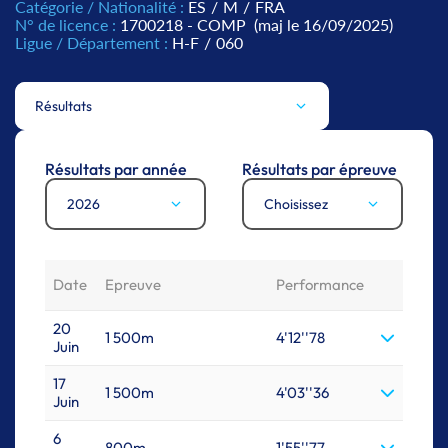
Catégorie / Nationalité :
ES
/
M
/
FRA
N° de licence :
1700218 - COMP
(maj le 16/09/2025)
Ligue / Département :
H-F
/
060
Résultats
Résultats par année
Résultats par épreuve
2026
Choisissez
Date
Epreuve
Performance
20
1 500m
4'12''78
Juin
17
1 500m
4'03''36
Juin
6
800m
1'55''77