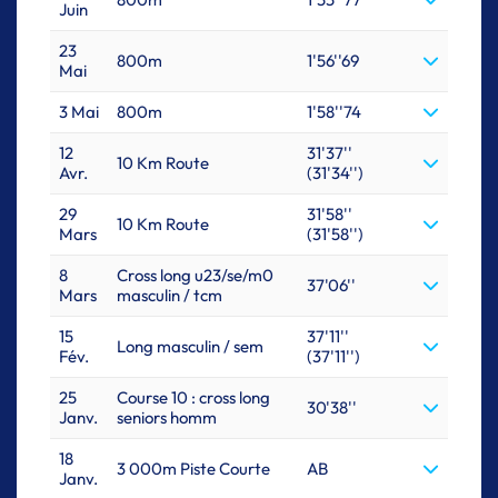
Juin
23
800m
1'56''69
Mai
3 Mai
800m
1'58''74
12
31'37''
10 Km Route
Avr.
(31'34'')
29
31'58''
10 Km Route
Mars
(31'58'')
8
Cross long u23/se/m0
37'06''
Mars
masculin / tcm
15
37'11''
Long masculin / sem
Fév.
(37'11'')
25
Course 10 : cross long
30'38''
Janv.
seniors homm
18
3 000m Piste Courte
AB
Janv.