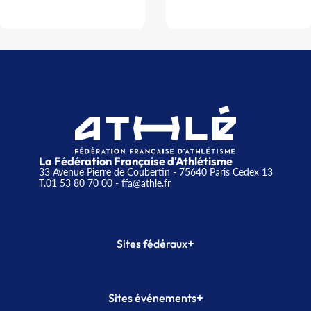
La Fédération Française d'Athlétisme
33 Avenue Pierre de Coubertin - 75640 Paris Cedex 13
T.01 53 80 70 00
- ffa@athle.fr
+
Sites fédéraux
SI-FFA
CALORG
+
Sites événements
Plateforme Formation