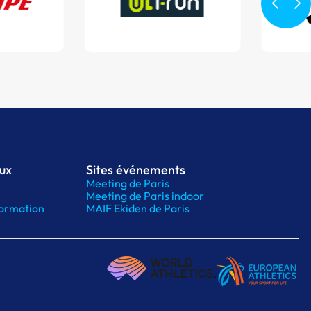
aux
Sites événements
Meeting de Paris
Meeting de Paris indoor
ormation
MAIF Ekiden de Paris