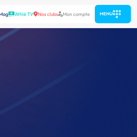
 Mag
Athlé TV
Nos clubs
Mon compte
MENU