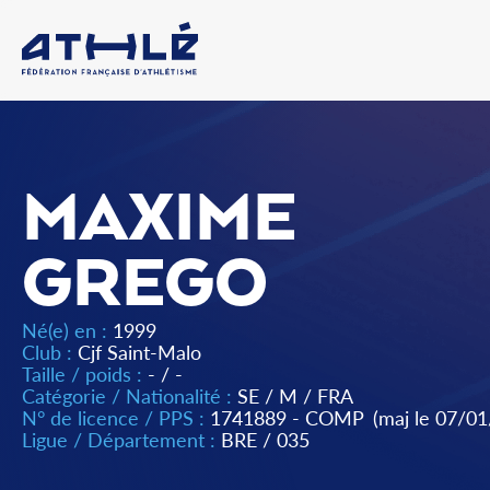
MAXIME
GREGO
Né(e) en :
1999
Club :
Cjf Saint-Malo
Taille / poids :
- / -
Catégorie / Nationalité :
SE
/
M
/
FRA
N° de licence / PPS :
1741889 - COMP
(maj le 07/0
Ligue / Département :
BRE
/
035