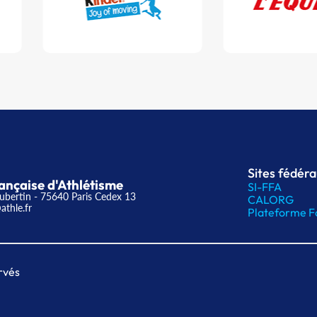
Sites fédér
ançaise d'Athlétisme
SI-FFA
ubertin - 75640 Paris Cedex 13
CALORG
athle.fr
Plateforme F
rvés