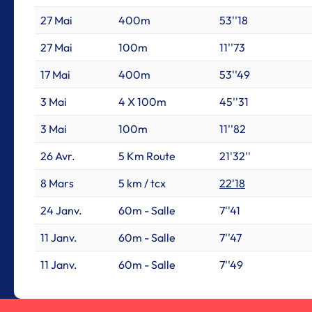
27 Mai
400m
53''18
27 Mai
100m
11''73
17 Mai
400m
53''49
3 Mai
4 X 100m
45''31
3 Mai
100m
11''82
26 Avr.
5 Km Route
21'32''
8 Mars
5 km / tcx
22'18
24 Janv.
60m - Salle
7''41
11 Janv.
60m - Salle
7''47
11 Janv.
60m - Salle
7''49