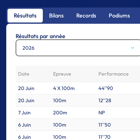
Résultats
Bilans
Records
Podiums
Résultats par année
2026
Date
Epreuve
Performance
20 Juin
4 X 100m
44''90
20 Juin
100m
12''28
7 Juin
200m
NP
6 Juin
100m
11''50
6 Juin
100m
11''70