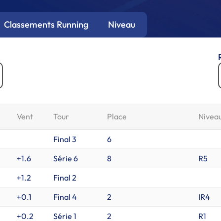
Classements Running
Niveau
Vent
Tour
Place
Nivea
Final 3
6
+1.6
Série 6
8
R5
+1.2
Final 2
+0.1
Final 4
2
IR4
+0.2
Série 1
2
R1