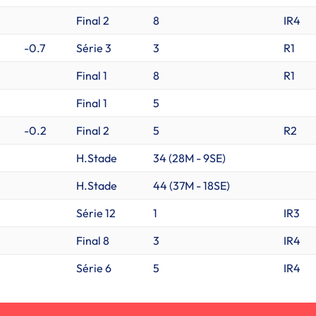
Final 2
8
IR4
-0.7
Série 3
3
R1
Final 1
8
R1
Final 1
5
-0.2
Final 2
5
R2
H.Stade
34 (
28M
-
9SE
)
H.Stade
44 (
37M
-
18SE
)
Série 12
1
IR3
Final 8
3
IR4
Série 6
5
IR4