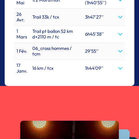
Mai
(1h40'55'')
26
Trail 33k / tcx
3h47'27''
Avr.
1
Trail pt ballon 52 km
6h45'38''
Mars
d+2110 m / tc
06_cross hommes /
1 Fév.
29'55''
tcm
17
16 km / tcx
1h44'09''
Janv.