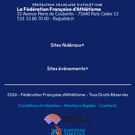
La Fédération Française d'Athlétisme
33 Avenue Pierre de Coubertin - 75640 Paris Cedex 13
T.01 53 80 70 00
- ffa@athle.fr
+
Sites fédéraux
SI-FFA
CALORG
+
Sites événements
Plateforme Formation
Meeting de Paris
Meeting de Paris indoor
MAIF Ekiden de Paris
2026
- Fédération Française d'Athlétisme - Tous Droits Réservés
Conditions d'utilisation -
Mentions légales -
Contacts