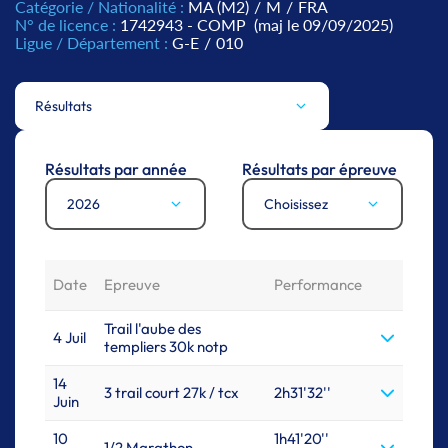
Catégorie / Nationalité :
MA (M2)
/
M
/
FRA
N° de licence :
1742943 - COMP
(maj le 09/09/2025)
Ligue / Département :
G-E
/
010
Résultats
Résultats par année
Résultats par épreuve
2026
Choisissez
Date
Epreuve
Performance
Trail l'aube des
4 Juil
templiers 30k notp
14
3 trail court 27k / tcx
2h31'32''
Juin
10
1h41'20''
1/2 Marathon