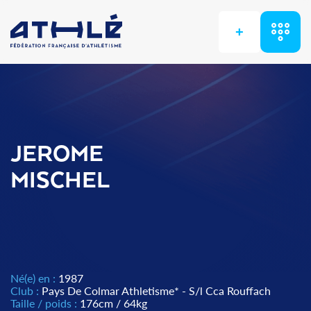
+
JEROME
MISCHEL
Né(e) en :
1987
Club :
Pays De Colmar Athletisme* - S/l Cca Rouffach
Taille / poids :
176cm / 64kg