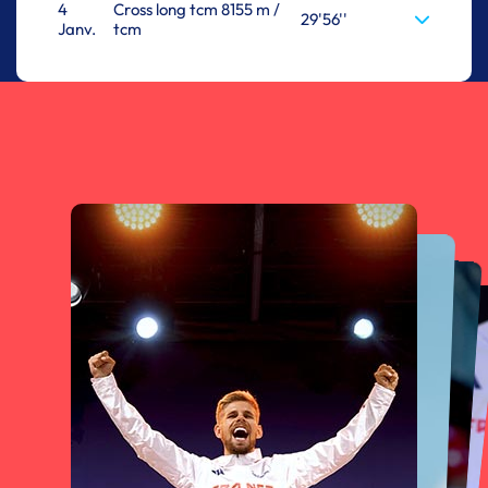
4
Cross long tcm 8155 m /
29'56''
Janv.
tcm