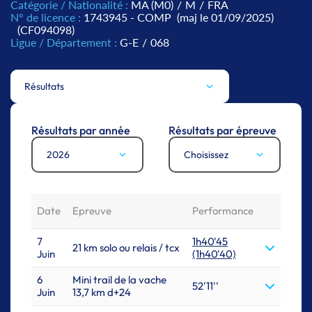
Catégorie / Nationalité :
MA (M0)
/
M
/
FRA
N° de licence :
1743945 - COMP
(maj le 01/09/2025)
(CF094098)
Ligue / Département :
G-E
/
068
Résultats
Résultats par année
Résultats par épreuve
2026
Choisissez
Date
Epreuve
Performance
7
1h40'45
21 km solo ou relais / tcx
Juin
(1h40'40)
6
Mini trail de la vache
52'11''
Juin
13,7 km d+24