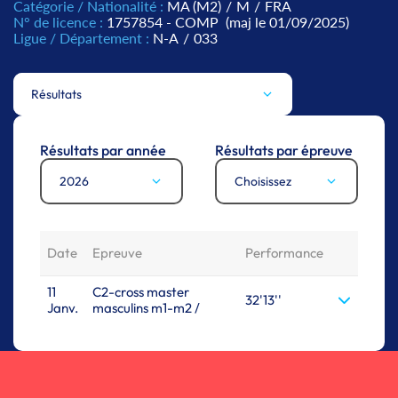
Catégorie / Nationalité :
MA (M2)
/
M
/
FRA
N° de licence :
1757854 - COMP
(maj le 01/09/2025)
Ligue / Département :
N-A
/
033
Résultats
Résultats par année
Résultats par épreuve
2026
Choisissez
Date
Epreuve
Performance
11
C2-cross master
32'13''
Janv.
masculins m1-m2 /