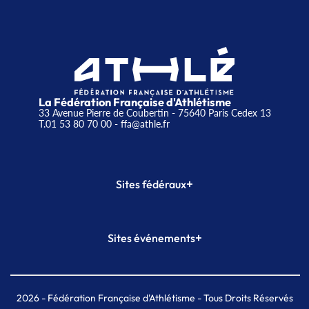
La Fédération Française d'Athlétisme
33 Avenue Pierre de Coubertin - 75640 Paris Cedex 13
T.01 53 80 70 00
- ffa@athle.fr
+
Sites fédéraux
SI-FFA
CALORG
+
Sites événements
Plateforme Formation
Meeting de Paris
Meeting de Paris indoor
MAIF Ekiden de Paris
2026
- Fédération Française d'Athlétisme - Tous Droits Réservés