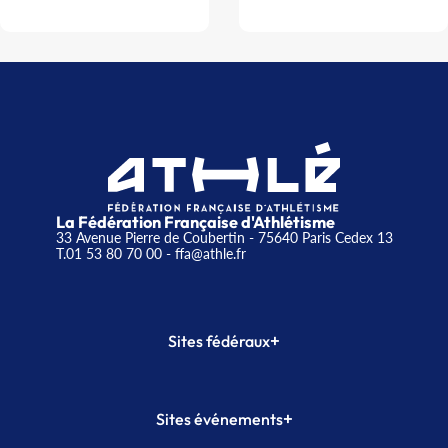
La Fédération Française d'Athlétisme
33 Avenue Pierre de Coubertin - 75640 Paris Cedex 13
T.01 53 80 70 00
- ffa@athle.fr
+
Sites fédéraux
SI-FFA
CALORG
+
Sites événements
Plateforme Formation