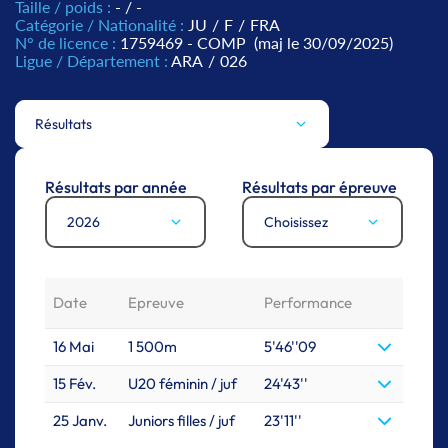
Taille / poids :
- / -
Catégorie / Nationalité :
JU
/
F
/
FRA
N° de licence :
1759469 - COMP
(maj le 30/09/2025)
Ligue / Département :
ARA
/
026
Résultats
Résultats par année
Résultats par épreuve
2026
Choisissez
Date
Epreuve
Performance
16 Mai
1 500m
5'46''09
15 Fév.
U20 féminin / juf
24'43''
25 Janv.
Juniors filles / juf
23'11''