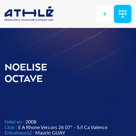
+
NOELISE
OCTAVE
Né(e) en :
2008
Club :
E A Rhone Vercors 26 07* - S/l Ca Valence
Entraîneur(s) :
Maurin GUAY