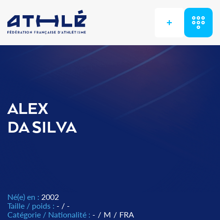
+
ALEX
DA SILVA
Né(e) en :
2002
Taille / poids :
- / -
Catégorie / Nationalité :
-
/
M
/
FRA