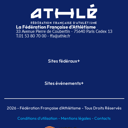
La Fédération Française d'Athlétisme
33 Avenue Pierre de Coubertin - 75640 Paris Cedex 13
T.01 53 80 70 00
- ffa@athle.fr
+
Sites fédéraux
SI-FFA
CALORG
+
Sites événements
Plateforme Formation
Meeting de Paris
Meeting de Paris indoor
MAIF Ekiden de Paris
2026
- Fédération Française d'Athlétisme - Tous Droits Réservés
Conditions d'utilisation -
Mentions légales -
Contacts