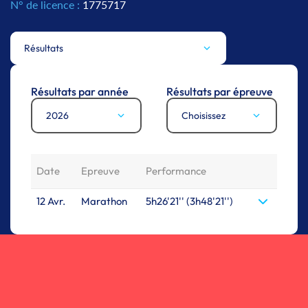
N° de licence :
1775717
Résultats
Résultats par année
Résultats par épreuve
2026
Choisissez
Date
Epreuve
Performance
12 Avr.
Marathon
5h26'21'' (3h48'21'')