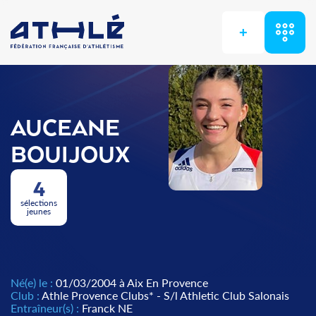
+
AUCEANE
BOUIJOUX
4
sélections
jeunes
Né(e) le :
01/03/2004 à Aix En Provence
Club :
Athle Provence Clubs* - S/l Athletic Club Salonais
Entraîneur(s) :
Franck NE