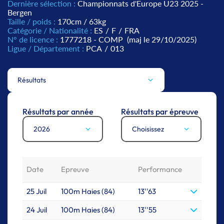
Dernière sélection :
Championnats d'Europe U23 2025 -
Bergen
Taille / poids :
170cm / 63kg
Catégorie / Nationalité :
ES
/
F
/
FRA
N° de licence :
1777218 - COMP
(maj le 29/10/2025)
Ligue / Département :
PCA
/
013
Résultats
Résultats par année
Résultats par épreuve
2026
Choisissez
Date
Epreuve
Performance
25 Juil
100m Haies (84)
13''63
24 Juil
100m Haies (84)
13''55