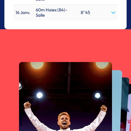
60m Haies (84)-
16 Janv.
8''45
Salle