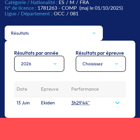
Catégorie / Nationalité :
ES
/
M
/
FRA
N° de licence :
1781263 - COMP
(maj le 01/10/2025)
Ligue / Département :
OCC
/
081
Résultats
Résultats par année
Résultats par épreuve
2026
Choisissez
Date
Epreuve
Performance
13 Juin
Ekiden
3h29'44''