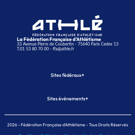
La Fédération Française d'Athlétisme
33 Avenue Pierre de Coubertin - 75640 Paris Cedex 13
T.01 53 80 70 00
- ffa@athle.fr
+
Sites fédéraux
SI-FFA
CALORG
+
Sites événements
Plateforme Formation
Meeting de Paris
Meeting de Paris indoor
MAIF Ekiden de Paris
2026
- Fédération Française d'Athlétisme - Tous Droits Réservés