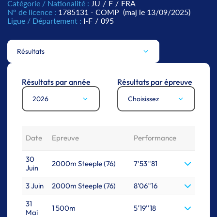
Catégorie / Nationalité :
JU
/
F
/
FRA
N° de licence :
1785131 - COMP
(maj le 13/09/2025)
Ligue / Département :
I-F
/
095
Résultats
Résultats par année
Résultats par épreuve
2026
Choisissez
Date
Epreuve
Performance
30
2000m Steeple (76)
7'53''81
Juin
3 Juin
2000m Steeple (76)
8'06''16
31
1 500m
5'19''18
Mai