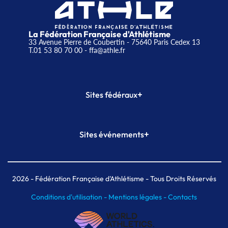
La Fédération Française d'Athlétisme
33 Avenue Pierre de Coubertin - 75640 Paris Cedex 13
T.01 53 80 70 00
- ffa@athle.fr
+
Sites fédéraux
SI-FFA
CALORG
+
Sites événements
Plateforme Formation
Meeting de Paris
Meeting de Paris indoor
MAIF Ekiden de Paris
2026
- Fédération Française d'Athlétisme - Tous Droits Réservés
Conditions d'utilisation -
Mentions légales -
Contacts