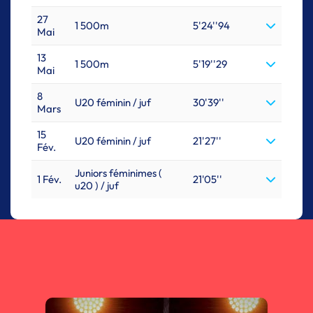
27
1 500m
5'24''94
Mai
13
1 500m
5'19''29
Mai
8
U20 féminin / juf
30'39''
Mars
15
U20 féminin / juf
21'27''
Fév.
Juniors féminimes (
1 Fév.
21'05''
u20 ) / juf